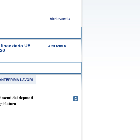
Altri eventi »
finanziario UE
Altri temi »
020
ANTEPRIMA LAVORI
menti dei deputati
egislatura