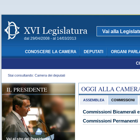
Vai alla Legisla
dal 29/04/2008 - al 14/03/2013
CONOSCERE LA CAMERA
DEPUTATI
ORGANI PARL
C
Stai consultando: Camera dei deputati
OGGI ALLA CAMER
IL PRESIDENTE
ASSEMBLEA
COMMISSIONI
Commissioni Bicamerali e 
Commissioni Permanenti
Vai al sito del Presidente