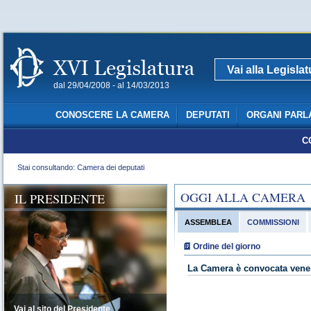
Vai alla Legisla
dal 29/04/2008 - al 14/03/2013
CONOSCERE LA CAMERA
DEPUTATI
ORGANI PARL
C
Stai consultando: Camera dei deputati
OGGI ALLA CAMERA
IL PRESIDENTE
ASSEMBLEA
COMMISSIONI
Ordine del giorno
La Camera è convocata vener
Vai al sito del Presidente