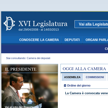
Vai alla Legisla
dal 29/04/2008 - al 14/03/2013
CONOSCERE LA CAMERA
DEPUTATI
ORGANI PARL
C
Stai consultando: Camera dei deputati
OGGI ALLA CAMERA
IL PRESIDENTE
ASSEMBLEA
COMMISSIONI
Ordine del giorno
La Camera è convocata vener
Vai al sito del Presidente