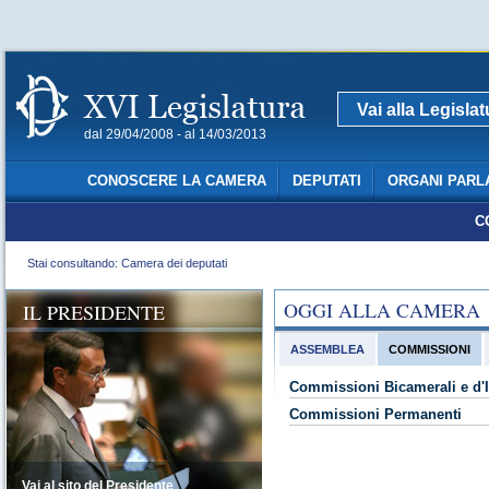
Vai alla Legisla
dal 29/04/2008 - al 14/03/2013
CONOSCERE LA CAMERA
DEPUTATI
ORGANI PARL
C
Stai consultando: Camera dei deputati
OGGI ALLA CAMERA
IL PRESIDENTE
ASSEMBLEA
COMMISSIONI
Commissioni Bicamerali e d'I
Commissioni Permanenti
Vai al sito del Presidente