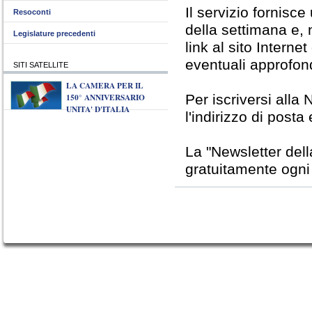
Il servizio fornisc
Resoconti
della settimana e, 
Legislature precedenti
link al sito Interne
eventuali approfon
SITI SATELLITE
LA CAMERA PER IL
150° ANNIVERSARIO
Per iscriversi alla 
UNITA' D'ITALIA
l'indirizzo di posta
La "Newsletter del
gratuitamente ogni v