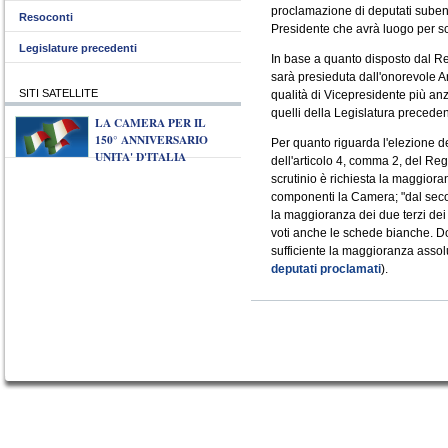
proclamazione di deputati subentr
Resoconti
Presidente che avrà luogo per sc
Legislature precedenti
In base a quanto disposto dal R
sarà presieduta dall'onorevole 
SITI SATELLITE
qualità di Vicepresidente più an
quelli della Legislatura preceden
LA CAMERA PER IL
150° ANNIVERSARIO
Per quanto riguarda l'elezione de
UNITA' D'ITALIA
dell'articolo 4, comma 2, del Re
scrutinio è richiesta la maggiora
componenti la Camera; "dal secon
la maggioranza dei due terzi dei
voti anche le schede bianche. Dop
sufficiente la maggioranza assolu
deputati proclamati
).