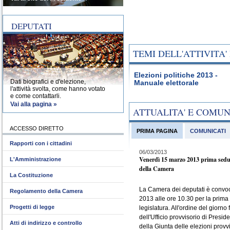
DEPUTATI
TEMI DELL'ATTIVITA
Elezioni politiche 2013 -
Dati biografici e d'elezione,
Manuale elettorale
l'attività svolta, come hanno votato
e come contattarli.
Vai alla pagina »
ATTUALITA' E COMU
ACCESSO DIRETTO
PRIMA PAGINA
COMUNICATI
Rapporti con i cittadini
06/03/2013
Venerdì 15 marzo 2013 prima sedu
L'Amministrazione
della Camera
La Costituzione
La Camera dei deputati è convo
Regolamento della Camera
2013 alle ore 10.30 per la prima
Progetti di legge
legislatura. All'ordine del giorno 
dell'Ufficio provvisorio di Presid
Atti di indirizzo e controllo
della Giunta delle elezioni provvi