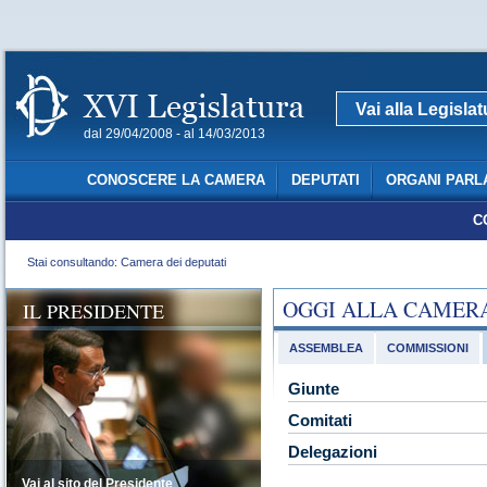
Vai alla Legisla
dal 29/04/2008 - al 14/03/2013
CONOSCERE LA CAMERA
DEPUTATI
ORGANI PARL
C
Stai consultando: Camera dei deputati
OGGI ALLA CAMER
IL PRESIDENTE
ASSEMBLEA
COMMISSIONI
Giunte
Comitati
Delegazioni
Vai al sito del Presidente