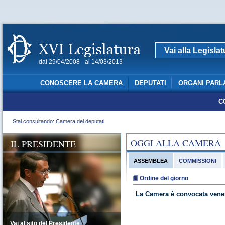
Vai alla Legisla
dal 29/04/2008 - al 14/03/2013
CONOSCERE LA CAMERA
DEPUTATI
ORGANI PARL
C
Stai consultando: Camera dei deputati
OGGI ALLA CAMERA
IL PRESIDENTE
ASSEMBLEA
COMMISSIONI
Ordine del giorno
La Camera è convocata vener
Vai al sito del Presidente