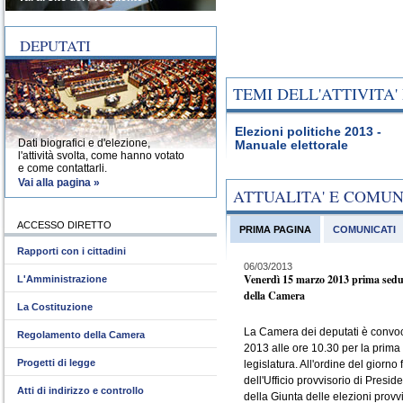
DEPUTATI
TEMI DELL'ATTIVITA
Elezioni politiche 2013 -
Dati biografici e d'elezione,
Manuale elettorale
l'attività svolta, come hanno votato
e come contattarli.
Vai alla pagina »
ATTUALITA' E COMU
ACCESSO DIRETTO
PRIMA PAGINA
COMUNICATI
Rapporti con i cittadini
06/03/2013
Venerdì 15 marzo 2013 prima sedu
L'Amministrazione
della Camera
La Costituzione
La Camera dei deputati è convo
Regolamento della Camera
2013 alle ore 10.30 per la prima
Progetti di legge
legislatura. All'ordine del giorno 
dell'Ufficio provvisorio di Presid
Atti di indirizzo e controllo
della Giunta delle elezioni provvi