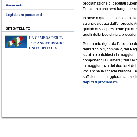
proclamazione di deputati subentr
Resoconti
Presidente che avrà luogo per sc
Legislature precedenti
In base a quanto disposto dal R
sarà presieduta dall'onorevole 
SITI SATELLITE
qualità di Vicepresidente più an
quelli della Legislatura preceden
LA CAMERA PER IL
150° ANNIVERSARIO
Per quanto riguarda l'elezione de
UNITA' D'ITALIA
dell'articolo 4, comma 2, del Re
scrutinio è richiesta la maggiora
componenti la Camera; "dal secon
la maggioranza dei due terzi dei
voti anche le schede bianche. Dop
sufficiente la maggioranza assolu
deputati proclamati
).