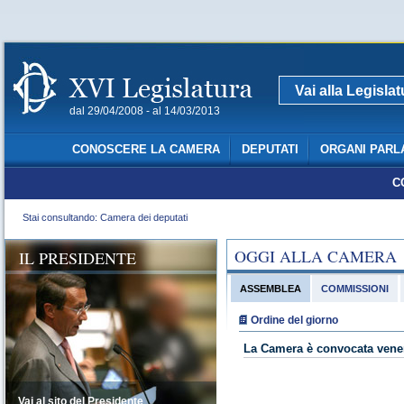
Vai alla Legisla
dal 29/04/2008 - al 14/03/2013
CONOSCERE LA CAMERA
DEPUTATI
ORGANI PARL
C
Stai consultando: Camera dei deputati
OGGI ALLA CAMERA
IL PRESIDENTE
ASSEMBLEA
COMMISSIONI
Ordine del giorno
La Camera è convocata vener
Vai al sito del Presidente