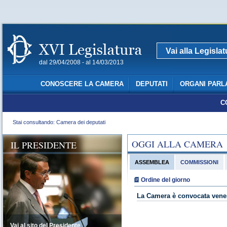
Vai alla Legisla
dal 29/04/2008 - al 14/03/2013
CONOSCERE LA CAMERA
DEPUTATI
ORGANI PARL
C
Stai consultando: Camera dei deputati
OGGI ALLA CAMERA
IL PRESIDENTE
ASSEMBLEA
COMMISSIONI
Ordine del giorno
La Camera è convocata vener
Vai al sito del Presidente