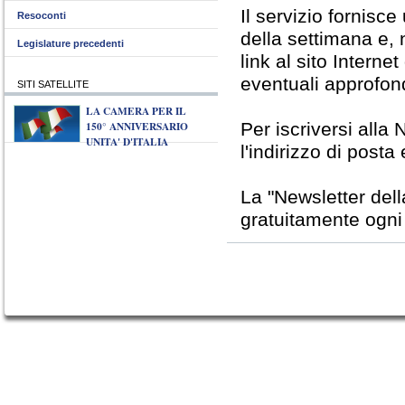
Il servizio fornisc
Resoconti
della settimana e, 
Legislature precedenti
link al sito Interne
eventuali approfon
SITI SATELLITE
LA CAMERA PER IL
150° ANNIVERSARIO
Per iscriversi alla 
UNITA' D'ITALIA
l'indirizzo di posta
La "Newsletter del
gratuitamente ogni v