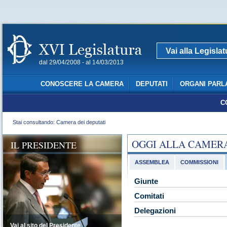
Vai alla Legisla
dal 29/04/2008 - al 14/03/2013
CONOSCERE LA CAMERA
DEPUTATI
ORGANI PARL
C
Stai consultando: Camera dei deputati
OGGI ALLA CAMER
IL PRESIDENTE
ASSEMBLEA
COMMISSIONI
Giunte
Comitati
Delegazioni
Vai al sito del Presidente