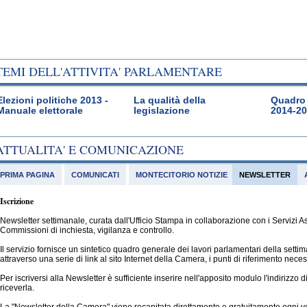
TEMI DELL'ATTIVITA' PARLAMENTARE
Elezioni politiche 2013 -
La qualità della
Quadro 
Manuale elettorale
legislazione
2014-2
ATTUALITA' E COMUNICAZIONE
PRIMA PAGINA
COMUNICATI
MONTECITORIO NOTIZIE
NEWSLETTER
Iscrizione
Newsletter settimanale, curata dall'Ufficio Stampa in collaborazione con i Servizi 
Commissioni di inchiesta, vigilanza e controllo.
Il servizio fornisce un sintetico quadro generale dei lavori parlamentari della sett
attraverso una serie di link al sito Internet della Camera, i punti di riferimento nec
Per iscriversi alla Newsletter è sufficiente inserire nell'apposito modulo l'indirizzo 
riceverla.