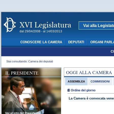
Vai alla Legisla
dal 29/04/2008 - al 14/03/2013
CONOSCERE LA CAMERA
DEPUTATI
ORGANI PARL
C
Stai consultando: Camera dei deputati
OGGI ALLA CAMERA
IL PRESIDENTE
ASSEMBLEA
COMMISSIONI
Ordine del giorno
La Camera è convocata vener
Vai al sito del Presidente