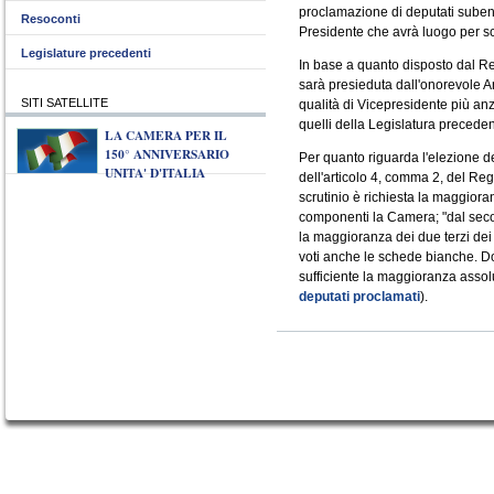
proclamazione di deputati subentr
Resoconti
Presidente che avrà luogo per sc
Legislature precedenti
In base a quanto disposto dal R
sarà presieduta dall'onorevole 
SITI SATELLITE
qualità di Vicepresidente più an
quelli della Legislatura preceden
LA CAMERA PER IL
150° ANNIVERSARIO
Per quanto riguarda l'elezione de
UNITA' D'ITALIA
dell'articolo 4, comma 2, del Re
scrutinio è richiesta la maggiora
componenti la Camera; "dal secon
la maggioranza dei due terzi dei
voti anche le schede bianche. Dop
sufficiente la maggioranza assolu
deputati proclamati
).