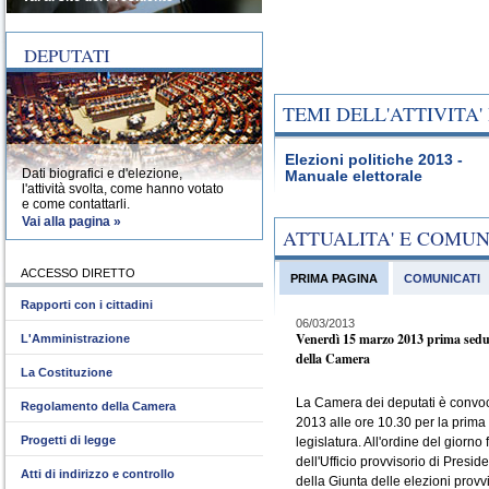
DEPUTATI
TEMI DELL'ATTIVITA
Elezioni politiche 2013 -
Dati biografici e d'elezione,
Manuale elettorale
l'attività svolta, come hanno votato
e come contattarli.
Vai alla pagina »
ATTUALITA' E COMU
ACCESSO DIRETTO
PRIMA PAGINA
COMUNICATI
Rapporti con i cittadini
06/03/2013
Venerdì 15 marzo 2013 prima sedu
L'Amministrazione
della Camera
La Costituzione
La Camera dei deputati è convo
Regolamento della Camera
2013 alle ore 10.30 per la prima
Progetti di legge
legislatura. All'ordine del giorno 
dell'Ufficio provvisorio di Presid
Atti di indirizzo e controllo
della Giunta delle elezioni provvi