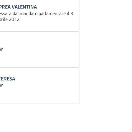
PREA VALENTINA
essata dal mandato parlamentare il 3
prile 2012
A'
TERESA
A'