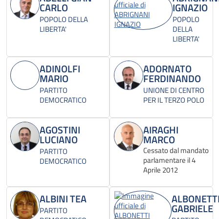
CARLO
IGNAZIO
POPOLO DELLA
POPOLO
LIBERTA'
DELLA
LIBERTA'
ADINOLFI
ADORNATO
MARIO
FERDINANDO
PARTITO
UNIONE DI CENTRO
DEMOCRATICO
PER IL TERZO POLO
AGOSTINI
AIRAGHI
LUCIANO
MARCO
Cessato dal mandato
PARTITO
parlamentare il 4
DEMOCRATICO
Aprile 2012
ALBINI TEA
ALBONETT
GABRIELE
PARTITO