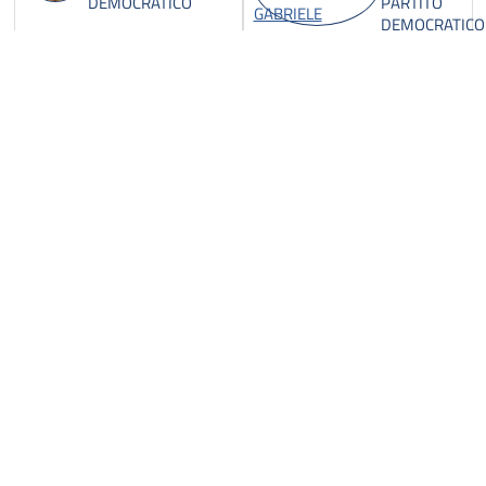
DEMOCRATICO
PARTITO
DEMOCRATICO
ALEMANNO
ALESSAND
GIOVANNI
ANGELO
Cessato dal
MISTO
mandato
parlamentare il
10 Giugno 2008
ALFANO
ALFANO
ANGELINO
GIOACCHINO
POPOLO DELLA
POPOLO DELLA
LIBERTA'
LIBERTA'
ALLASIA
AMICI SESA
STEFANO
PARTITO
LEGA
DEMOCRATICO
NORD
PADANIA