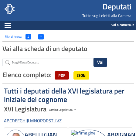
Deputati, Camera dei Deputati -
Navigazione pagine di servizio
Salta al contenuto principale
Salta al menu di navigazione
Fine pagina
Salta al contenuto principale
Salta al menu di navigazione
Vai a inizio pagina
Deputati
Tutto sugli eletti alla Camera
Espandi
vai a camera.it
Ricerca
(Apri/Chiudi filtri)
Filtri di ricerca
Vai alla scheda di un deputato
Abstract
Elenco completo:
PDF
JSON
Tutti i deputati della XVI legislatura per
iniziale del cognome
XVI Legislatura
Cambia Legislatura
A
B
C
D
E
F
G
H
I
J
L
M
N
O
P
Q
R
S
T
U
V
Z
ABELLI GIAN
ABRIGNAN