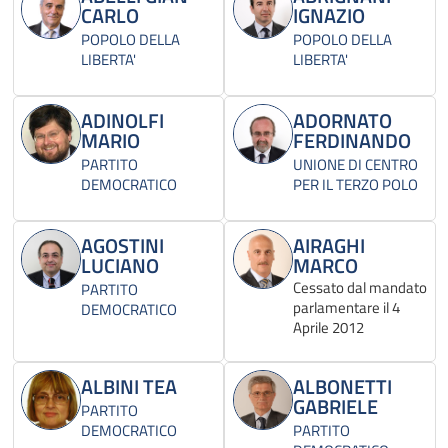
CARLO
IGNAZIO
POPOLO DELLA
POPOLO DELLA
LIBERTA'
LIBERTA'
ADINOLFI
ADORNATO
MARIO
FERDINANDO
PARTITO
UNIONE DI CENTRO
DEMOCRATICO
PER IL TERZO POLO
AGOSTINI
AIRAGHI
LUCIANO
MARCO
Cessato dal mandato
PARTITO
parlamentare il 4
DEMOCRATICO
Aprile 2012
ALBINI TEA
ALBONETTI
GABRIELE
PARTITO
DEMOCRATICO
PARTITO