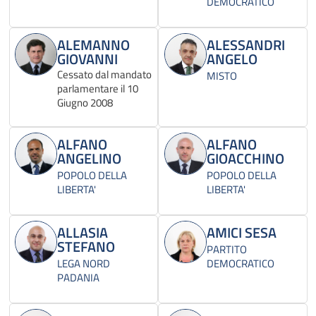
DEMOCRATICO
ALEMANNO
ALESSANDRI
GIOVANNI
ANGELO
Cessato dal mandato
MISTO
parlamentare il 10
Giugno 2008
ALFANO
ALFANO
ANGELINO
GIOACCHINO
POPOLO DELLA
POPOLO DELLA
LIBERTA'
LIBERTA'
ALLASIA
AMICI SESA
STEFANO
PARTITO
LEGA NORD
DEMOCRATICO
PADANIA