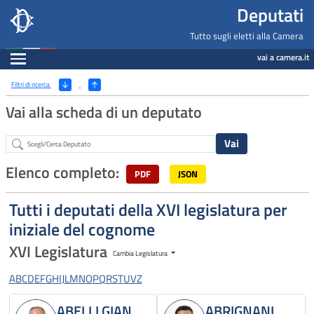
Deputati, Camera dei Deputati -
Navigazione pagine di servizio
Salta al contenuto principale
Salta al menu di navigazione
Fine pagina
Salta al contenuto principale
Salta al menu di navigazione
Vai a inizio pagina
Deputati
Tutto sugli eletti alla Camera
Espandi
vai a camera.it
Ricerca
(Apri/Chiudi filtri)
Filtri di ricerca
Vai alla scheda di un deputato
Abstract
Elenco completo:
PDF
JSON
Tutti i deputati della XVI legislatura per
iniziale del cognome
XVI Legislatura
Cambia Legislatura
A
B
C
D
E
F
G
H
I
J
L
M
N
O
P
Q
R
S
T
U
V
Z
ABELLI GIAN
ABRIGNANI