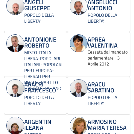
ANGELI
ANGELUCCI
GIUSEPPE
ANTONIO
POPOLO DELLA
POPOLO DELLA
LIBERTA'
LIBERTA'
ANTONIONE
APREA
ROBERTO
VALENTINA
Cessata dal mandato
MISTO-ITALIA
parlamentare il 3
LIBERA-POPOLARI
Aprile 2012
ITALIANI-POPOLARI
PER L'EUROPA-
LIBERALI PER
L'ITALIA-PARTITO
ARACRI
ARACU
LIBERALE ITALIANO
FRANCESCO
SABATINO
POPOLO DELLA
POPOLO DELLA
LIBERTA'
LIBERTA'
ARGENTIN
ARMOSINO
ILEANA
MARIA TERESA