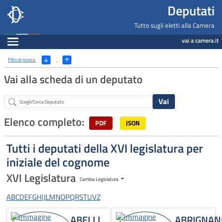
Deputati, Camera dei Deputati -
Navigazione pagine di servizio
Salta al contenuto principale
Salta al menu di navigazione
Fine pagina
Salta al contenuto principale
Salta al menu di navigazione
Vai a inizio pagina
Deputati
Tutto sugli eletti alla Camera
Espandi
vai a camera.it
Ricerca
(Apri/Chiudi filtri)
Filtri di ricerca
Vai alla scheda di un deputato
Abstract
Elenco completo:
PDF
JSON
Tutti i deputati della XVI legislatura per
iniziale del cognome
XVI Legislatura
Cambia Legislatura
A
B
C
D
E
F
G
H
I
J
L
M
N
O
P
Q
R
S
T
U
V
Z
ABELLI
ABRIGNAN