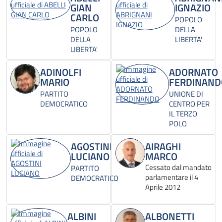
GIAN
IGNAZIO
CARLO
POPOLO
POPOLO
DELLA
DELLA
LIBERTA'
LIBERTA'
ADINOLFI
ADORNATO
MARIO
FERDINAND
PARTITO
UNIONE DI
DEMOCRATICO
CENTRO PER
IL TERZO
POLO
AGOSTINI
AIRAGHI
LUCIANO
MARCO
Cessato dal mandato
PARTITO
parlamentare il 4
DEMOCRATICO
Aprile 2012
ALBINI
ALBONETTI