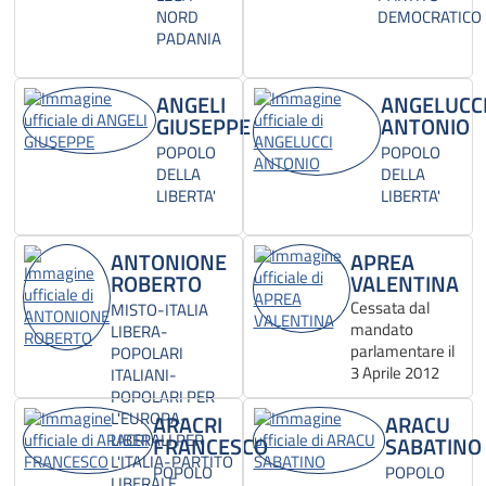
NORD
DEMOCRATICO
PADANIA
ANGELI
ANGELUCC
GIUSEPPE
ANTONIO
POPOLO
POPOLO
DELLA
DELLA
LIBERTA'
LIBERTA'
ANTONIONE
APREA
ROBERTO
VALENTINA
Cessata dal
MISTO-ITALIA
mandato
LIBERA-
parlamentare il
POPOLARI
3 Aprile 2012
ITALIANI-
POPOLARI PER
L'EUROPA-
ARACRI
ARACU
LIBERALI PER
FRANCESCO
SABATINO
L'ITALIA-PARTITO
POPOLO
POPOLO
LIBERALE