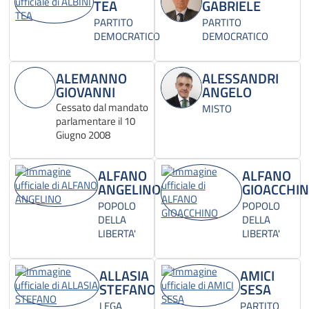
TEA
GABRIELE
PARTITO
PARTITO
DEMOCRATICO
DEMOCRATICO
ALEMANNO
ALESSANDRI
GIOVANNI
ANGELO
Cessato dal mandato
MISTO
parlamentare il 10
Giugno 2008
ALFANO
ALFANO
ANGELINO
GIOACCHI
POPOLO
POPOLO
DELLA
DELLA
LIBERTA'
LIBERTA'
ALLASIA
AMICI
STEFANO
SESA
LEGA
PARTITO