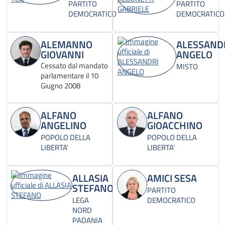
PARTITO
PARTITO
DEMOCRATICO
DEMOCRATICO
ALEMANNO
ALESSAND
GIOVANNI
ANGELO
Cessato dal mandato
MISTO
parlamentare il 10
Giugno 2008
ALFANO
ALFANO
ANGELINO
GIOACCHINO
POPOLO DELLA
POPOLO DELLA
LIBERTA'
LIBERTA'
ALLASIA
AMICI SESA
STEFANO
PARTITO
LEGA
DEMOCRATICO
NORD
PADANIA