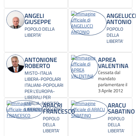
ANGELI
ANGELUCC
GIUSEPPE
ANTONIO
POPOLO DELLA
POPOLO
LIBERTA'
DELLA
LIBERTA'
ANTONIONE
APREA
ROBERTO
VALENTINA
Cessata dal
MISTO-ITALIA
mandato
LIBERA-POPOLARI
parlamentare il
ITALIANI-POPOLARI
3 Aprile 2012
PER L'EUROPA-
LIBERALI PER
L'ITALIA-PARTITO
ARACRI
ARACU
LIBERALE ITALIANO
FRANCESCO
SABATINO
POPOLO
POPOLO
DELLA
DELLA
LIBERTA'
LIBERTA'