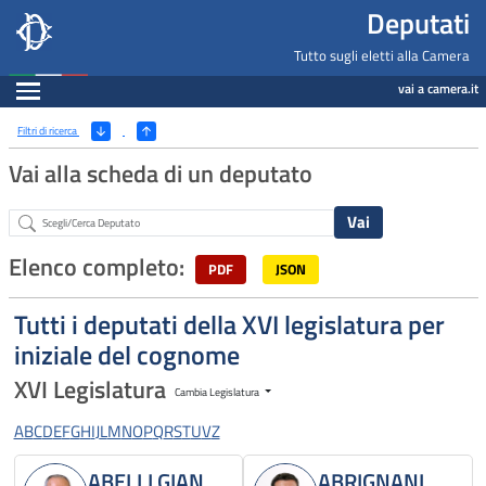
Deputati, Camera dei Deputati -
Navigazione pagine di servizio
Salta al contenuto principale
Salta al menu di navigazione
Fine pagina
Salta al contenuto principale
Salta al menu di navigazione
Vai a inizio pagina
Deputati
Tutto sugli eletti alla Camera
Espandi
vai a camera.it
Ricerca
(Apri/Chiudi filtri)
Filtri di ricerca
Vai alla scheda di un deputato
Abstract
Elenco completo:
PDF
JSON
Tutti i deputati della XVI legislatura per
iniziale del cognome
XVI Legislatura
Cambia Legislatura
A
B
C
D
E
F
G
H
I
J
L
M
N
O
P
Q
R
S
T
U
V
Z
ABELLI GIAN
ABRIGNANI