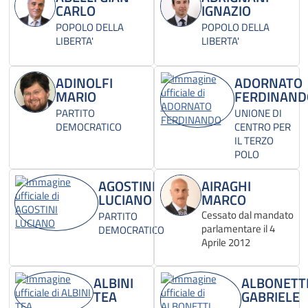
CARLO
IGNAZIO
POPOLO DELLA
POPOLO DELLA
LIBERTA'
LIBERTA'
ADINOLFI
ADORNATO
MARIO
FERDINAND
PARTITO
UNIONE DI
DEMOCRATICO
CENTRO PER
IL TERZO
POLO
AGOSTINI
AIRAGHI
LUCIANO
MARCO
Cessato dal mandato
PARTITO
parlamentare il 4
DEMOCRATICO
Aprile 2012
ALBINI
ALBONETT
TEA
GABRIELE