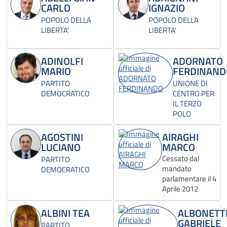
CARLO
IGNAZIO
POPOLO DELLA
POPOLO DELLA
LIBERTA'
LIBERTA'
ADINOLFI
ADORNATO
MARIO
FERDINAND
PARTITO
UNIONE DI
DEMOCRATICO
CENTRO PER
IL TERZO
POLO
AGOSTINI
AIRAGHI
LUCIANO
MARCO
Cessato dal
PARTITO
mandato
DEMOCRATICO
parlamentare il 4
Aprile 2012
ALBINI TEA
ALBONETT
GABRIELE
PARTITO