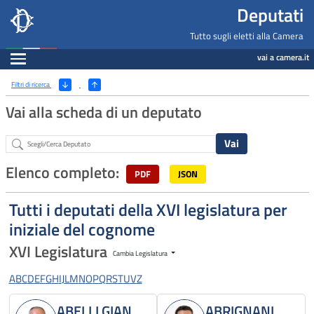
Deputati, Camera dei Deputati -
Navigazione pagine di servizio
Salta al contenuto principale
Salta al menu di navigazione
Fine pagina
Salta al contenuto principale
Salta al menu di navigazione
Vai a inizio pagina
Deputati
Tutto sugli eletti alla Camera
Espandi
vai a camera.it
Ricerca
(Apri/Chiudi filtri)
Filtri di ricerca
Vai alla scheda di un deputato
Abstract
Elenco completo:
PDF
JSON
Tutti i deputati della XVI legislatura per
iniziale del cognome
XVI Legislatura
Cambia Legislatura
A
B
C
D
E
F
G
H
I
J
L
M
N
O
P
Q
R
S
T
U
V
Z
ABELLI GIAN
ABRIGNANI