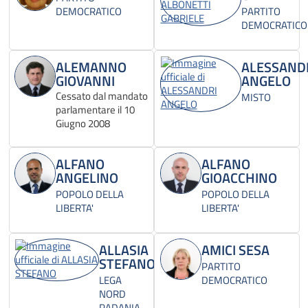
DEMOCRATICO
PARTITO
DEMOCRATICO
ALEMANNO
ALESSAND
GIOVANNI
ANGELO
Cessato dal mandato
MISTO
parlamentare il 10
Giugno 2008
ALFANO
ALFANO
ANGELINO
GIOACCHINO
POPOLO DELLA
POPOLO DELLA
LIBERTA'
LIBERTA'
ALLASIA
AMICI SESA
STEFANO
PARTITO
LEGA
DEMOCRATICO
NORD
PADANIA