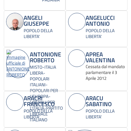
ANGELI
ANGELUCCI
GIUSEPPE
ANTONIO
POPOLO DELLA
POPOLO DELLA
LIBERTA'
LIBERTA'
ANTONIONE
APREA
ROBERTO
VALENTINA
Cessata dal mandato
MISTO-ITALIA
parlamentare il 3
LIBERA-
Aprile 2012
POPOLARI
ITALIANI-
POPOLARI PER
L'EUROPA-
ARACRI
ARACU
LIBERALI PER
FRANCESCO
SABATINO
L'ITALIA-PARTITO
POPOLO DELLA
POPOLO DELLA
LIBERALE
LIBERTA'
LIBERTA'
ITALIANO