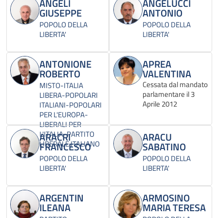
ANGELI
ANGELUCCI
GIUSEPPE
ANTONIO
POPOLO DELLA
POPOLO DELLA
LIBERTA'
LIBERTA'
ANTONIONE
APREA
ROBERTO
VALENTINA
Cessata dal mandato
MISTO-ITALIA
parlamentare il 3
LIBERA-POPOLARI
Aprile 2012
ITALIANI-POPOLARI
PER L'EUROPA-
LIBERALI PER
L'ITALIA-PARTITO
ARACRI
ARACU
LIBERALE ITALIANO
FRANCESCO
SABATINO
POPOLO DELLA
POPOLO DELLA
LIBERTA'
LIBERTA'
ARGENTIN
ARMOSINO
ILEANA
MARIA TERESA