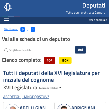
Deputati, Camera dei Deputati -
Navigazione pagine di servizio
Salta al contenuto principale
Salta al menu di navigazione
Fine pagina
Salta al contenuto principale
Salta al menu di navigazione
Vai a inizio pagina
Deputati
Tutto sugli eletti alla Camera
Espandi
vai a camera.it
Ricerca
(Apri/Chiudi filtri)
Filtri di ricerca
Vai alla scheda di un deputato
Abstract
Elenco completo:
PDF
JSON
Tutti i deputati della XVI legislatura per
iniziale del cognome
XVI Legislatura
Cambia Legislatura
A
B
C
D
E
F
G
H
I
J
L
M
N
O
P
Q
R
S
T
U
V
Z
ABELLI GIAN
ABRIGNANI