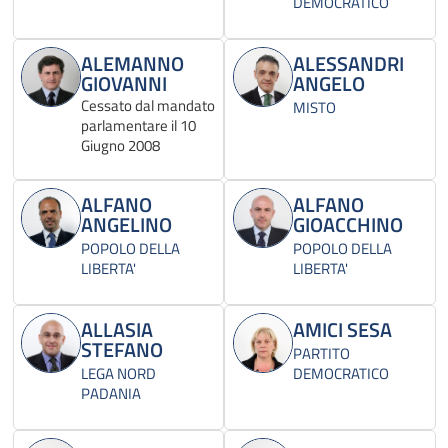
DEMOCRATICO
ALEMANNO
ALESSANDRI
GIOVANNI
ANGELO
Cessato dal mandato
MISTO
parlamentare il 10
Giugno 2008
ALFANO
ALFANO
ANGELINO
GIOACCHINO
POPOLO DELLA
POPOLO DELLA
LIBERTA'
LIBERTA'
ALLASIA
AMICI SESA
STEFANO
PARTITO
LEGA NORD
DEMOCRATICO
PADANIA