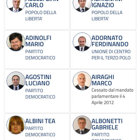
CARLO
IGNAZIO
POPOLO DELLA
POPOLO DELLA
LIBERTA'
LIBERTA'
ADINOLFI
ADORNATO
MARIO
FERDINANDO
PARTITO
UNIONE DI CENTRO
DEMOCRATICO
PER IL TERZO POLO
AGOSTINI
AIRAGHI
LUCIANO
MARCO
Cessato dal mandato
PARTITO
parlamentare il 4
DEMOCRATICO
Aprile 2012
ALBINI TEA
ALBONETTI
GABRIELE
PARTITO
DEMOCRATICO
PARTITO