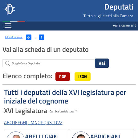
Deputati, Camera dei Deputati -
Navigazione pagine di servizio
Salta al contenuto principale
Salta al menu di navigazione
Fine pagina
Salta al contenuto principale
Salta al menu di navigazione
Vai a inizio pagina
Deputati
Tutto sugli eletti alla Camera
Espandi
vai a camera.it
Ricerca
(Apri/Chiudi filtri)
Filtri di ricerca
Vai alla scheda di un deputato
Abstract
Elenco completo:
PDF
JSON
Tutti i deputati della XVI legislatura per
iniziale del cognome
XVI Legislatura
Cambia Legislatura
A
B
C
D
E
F
G
H
I
J
L
M
N
O
P
Q
R
S
T
U
V
Z
ABELLI GIAN
ABRIGNANI