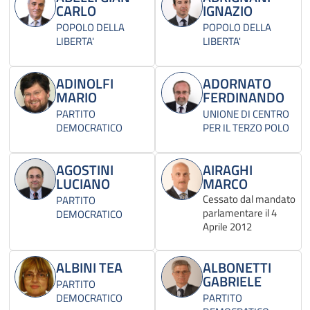
CARLO
IGNAZIO
POPOLO DELLA
POPOLO DELLA
LIBERTA'
LIBERTA'
ADINOLFI
ADORNATO
MARIO
FERDINANDO
PARTITO
UNIONE DI CENTRO
DEMOCRATICO
PER IL TERZO POLO
AGOSTINI
AIRAGHI
LUCIANO
MARCO
Cessato dal mandato
PARTITO
parlamentare il 4
DEMOCRATICO
Aprile 2012
ALBINI TEA
ALBONETTI
GABRIELE
PARTITO
DEMOCRATICO
PARTITO