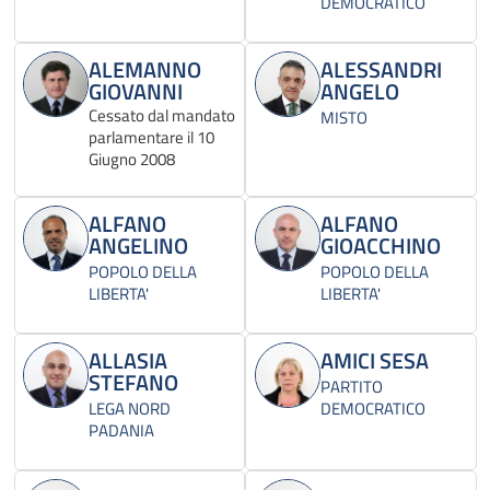
DEMOCRATICO
ALEMANNO
ALESSANDRI
GIOVANNI
ANGELO
Cessato dal mandato
MISTO
parlamentare il 10
Giugno 2008
ALFANO
ALFANO
ANGELINO
GIOACCHINO
POPOLO DELLA
POPOLO DELLA
LIBERTA'
LIBERTA'
ALLASIA
AMICI SESA
STEFANO
PARTITO
LEGA NORD
DEMOCRATICO
PADANIA