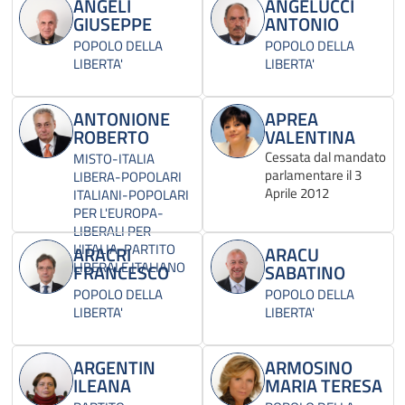
ANGELI
ANGELUCCI
GIUSEPPE
ANTONIO
POPOLO DELLA
POPOLO DELLA
LIBERTA'
LIBERTA'
ANTONIONE
APREA
ROBERTO
VALENTINA
Cessata dal mandato
MISTO-ITALIA
parlamentare il 3
LIBERA-POPOLARI
Aprile 2012
ITALIANI-POPOLARI
PER L'EUROPA-
LIBERALI PER
L'ITALIA-PARTITO
ARACRI
ARACU
LIBERALE ITALIANO
FRANCESCO
SABATINO
POPOLO DELLA
POPOLO DELLA
LIBERTA'
LIBERTA'
ARGENTIN
ARMOSINO
ILEANA
MARIA TERESA