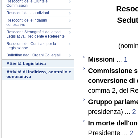
Resoconti delle Giunte e
Commissioni
Resoc
Resoconti delle audizioni
Sedut
Resoconti delle indagini
conoscitive
Resoconti Stenografici delle sedi
Legislativa, Redigente e Referente
Resoconti del Comitato per la
(nomina
Legislazione
Bollettino degli Organi Collegiali
Missioni
...
1
Attività Legislativa
Commissione spe
Attività di indirizzo, controllo e
conoscitiva
conversione di 
comma 2, del Re
Gruppo parlam
presidenza) ...
2
In morte dell'o
Presidente ...
2