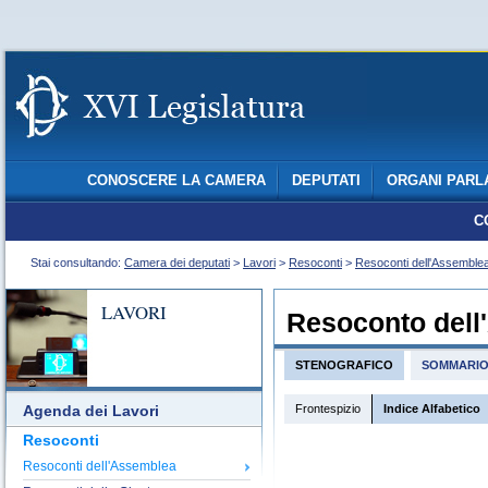
CONOSCERE LA CAMERA
DEPUTATI
ORGANI PARL
C
Stai consultando:
Camera dei deputati
>
Lavori
>
Resoconti
>
Resoconti dell'Assemble
LAVORI
Resoconto dell
STENOGRAFICO
SOMMARI
Frontespizio
Indice Alfabetico
Agenda dei Lavori
Resoconti
Resoconti dell'Assemblea