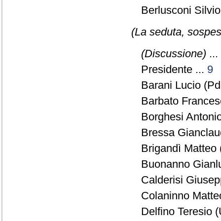
Berlusconi Silvi
(La seduta, sospesa
(Discussione)
...
Presidente ...
9
Barani Lucio (Pd
Barbato Francesc
Borghesi Antonio
Bressa Gianclaud
Brigandì Matteo 
Buonanno Gianlu
Calderisi Giusep
Colaninno Matteo
Delfino Teresio (