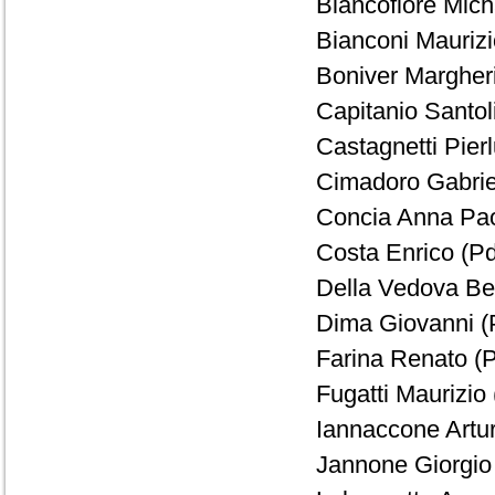
Biancofiore Mich
Bianconi Maurizi
Boniver Margheri
Capitanio Santol
Castagnetti Pierl
Cimadoro Gabriel
Concia Anna Pao
Costa Enrico (Pd
Della Vedova Ben
Dima Giovanni (P
Farina Renato (P
Fugatti Maurizio 
Iannaccone Artur
Jannone Giorgio 