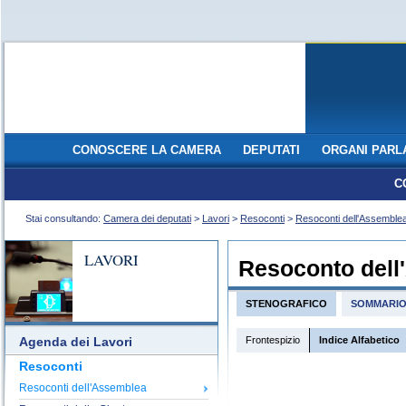
CONOSCERE LA CAMERA
DEPUTATI
ORGANI PARL
C
Stai consultando:
Camera dei deputati
>
Lavori
>
Resoconti
>
Resoconti dell'Assemble
LAVORI
Resoconto dell
STENOGRAFICO
SOMMARI
Frontespizio
Indice Alfabetico
Agenda dei Lavori
Resoconti
Resoconti dell'Assemblea