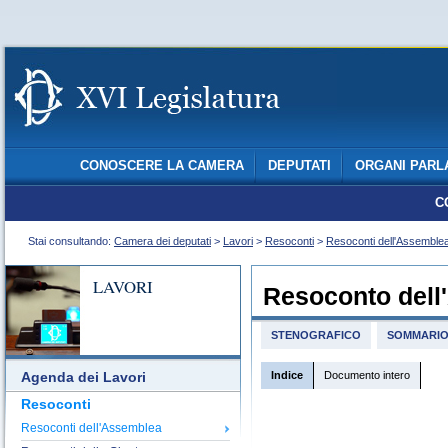
CONOSCERE LA CAMERA
DEPUTATI
ORGANI PARL
C
Stai consultando:
Camera dei deputati
>
Lavori
>
Resoconti
>
Resoconti dell'Assemble
LAVORI
Resoconto dell
STENOGRAFICO
SOMMARI
Indice
Documento intero
Agenda dei Lavori
Resoconti
Resoconti dell'Assemblea