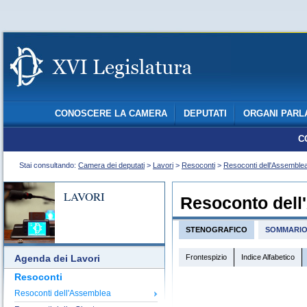
CONOSCERE LA CAMERA
DEPUTATI
ORGANI PARL
C
Stai consultando:
Camera dei deputati
>
Lavori
>
Resoconti
>
Resoconti dell'Assemble
LAVORI
Resoconto dell
STENOGRAFICO
SOMMARI
Frontespizio
Indice Alfabetico
Agenda dei Lavori
Resoconti
Resoconti dell'Assemblea