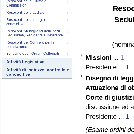
Resoconti delle Giunte e
Commissioni
Resoc
Resoconti delle audizioni
Sedut
Resoconti delle indagini
conoscitive
Resoconti Stenografici delle sedi
Legislativa, Redigente e Referente
Resoconti del Comitato per la
(nomina
Legislazione
Bollettino degli Organi Collegiali
Missioni
...
1
Attività Legislativa
Presidente ...
1
Attività di indirizzo, controllo e
conoscitiva
Disegno di legg
Attuazione di o
Corte di giusti
discussione ed a
Presidente ...
1
(Esame ordini del