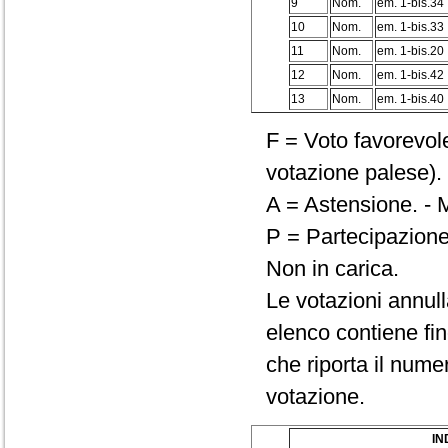
9
Nom.
em. 1-bis.34
10
Nom.
em. 1-bis.33
11
Nom.
em. 1-bis.20
12
Nom.
em. 1-bis.42
13
Nom.
em. 1-bis.40
F = Voto favorevole
votazione palese). 
A = Astensione. - M
P = Partecipazione
Non in carica.
Le votazioni annul
elenco contiene fin
che riporta il numero
votazione.
IN