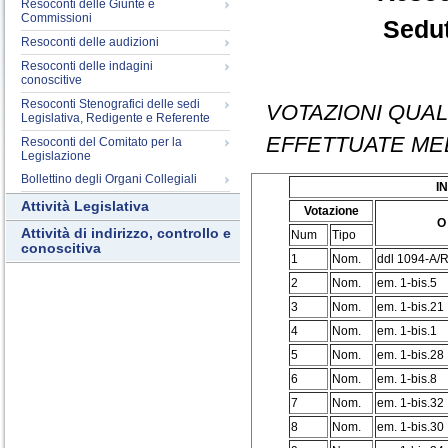
Resoconti delle Giunte e
Commissioni
Sedut
Resoconti delle audizioni
Resoconti delle indagini
conoscitive
Resoconti Stenografici delle sedi
VOTAZIONI QUAL
Legislativa, Redigente e Referente
EFFETTUATE ME
Resoconti del Comitato per la
Legislazione
Bollettino degli Organi Collegiali
I
Attività Legislativa
Votazione
O
Attività di indirizzo, controllo e
Num
Tipo
conoscitiva
1
Nom.
ddl 1094-A/R
2
Nom.
em. 1-bis.5
3
Nom.
em. 1-bis.21
4
Nom.
em. 1-bis.1
5
Nom.
em. 1-bis.28
6
Nom.
em. 1-bis.8
7
Nom.
em. 1-bis.32
8
Nom.
em. 1-bis.30