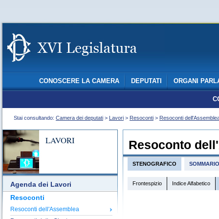
CONOSCERE LA CAMERA
DEPUTATI
ORGANI PARL
C
Stai consultando:
Camera dei deputati
>
Lavori
>
Resoconti
>
Resoconti dell'Assemble
LAVORI
Resoconto dell
STENOGRAFICO
SOMMARI
Frontespizio
Indice Alfabetico
Agenda dei Lavori
Resoconti
Resoconti dell'Assemblea