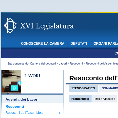
CONOSCERE LA CAMERA
DEPUTATI
ORGANI PARL
C
Stai consultando:
Camera dei deputati
>
Lavori
>
Resoconti
>
Resoconti dell'Assemble
LAVORI
Resoconto dell
STENOGRAFICO
SOMMARI
Frontespizio
Indice Alfabetico
Agenda dei Lavori
Resoconti
Resoconti dell'Assemblea