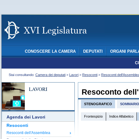
CONOSCERE LA CAMERA
DEPUTATI
ORGANI PARL
C
Stai consultando:
Camera dei deputati
>
Lavori
>
Resoconti
>
Resoconti dell'Assemble
LAVORI
Resoconto dell
STENOGRAFICO
SOMMARI
Frontespizio
Indice Alfabetico
Agenda dei Lavori
Resoconti
Resoconti dell'Assemblea