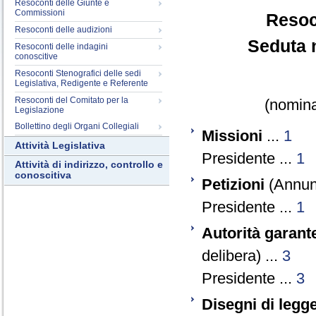
Resoconti delle Giunte e
Commissioni
Resoc
Resoconti delle audizioni
Seduta 
Resoconti delle indagini
conoscitive
Resoconti Stenografici delle sedi
Legislativa, Redigente e Referente
Resoconti del Comitato per la
(nomina
Legislazione
Bollettino degli Organi Collegiali
Missioni
...
1
Attività Legislativa
Presidente ...
1
Attività di indirizzo, controllo e
conoscitiva
Petizioni
(Annunz
Presidente ...
1
Autorità garant
delibera) ...
3
Presidente ...
3
Disegni di legg