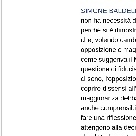
SIMONE BALDEL
non ha necessità di
perché si è dimostr
che, volendo cambi
opposizione e maggi
come suggeriva il M
questione di fiduc
ci sono, l'opposizi
coprire dissensi al
maggioranza debba 
anche comprensibil
fare una riflession
attengono alla dec