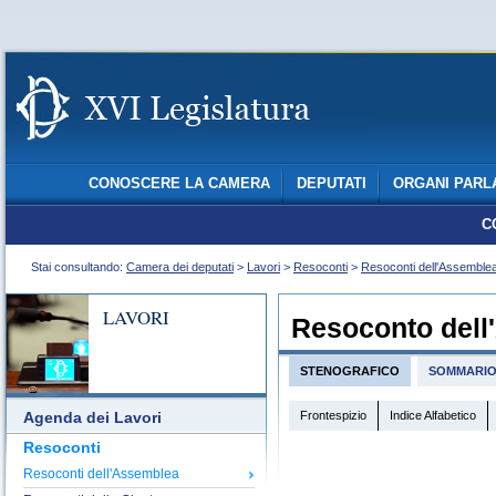
CONOSCERE LA CAMERA
DEPUTATI
ORGANI PARL
C
Stai consultando:
Camera dei deputati
>
Lavori
>
Resoconti
>
Resoconti dell'Assemble
LAVORI
Resoconto dell
STENOGRAFICO
SOMMARI
Frontespizio
Indice Alfabetico
Agenda dei Lavori
Resoconti
Resoconti dell'Assemblea