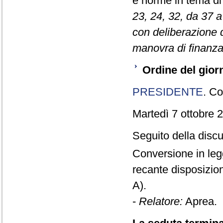
e norme in tema di 
23, 24, 32, da 37 a
con deliberazione d
manovra di finanza
Ordine del gior
PRESIDENTE
. Co
Martedì 7 ottobre 2
Seguito della disc
Conversione in leg
recante disposizion
A).
-
Relatore:
Aprea.