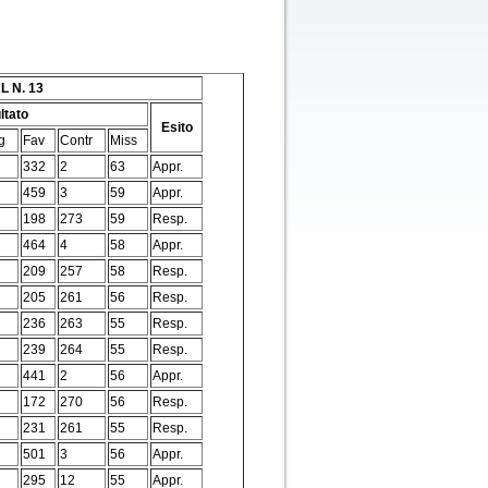
L N. 13
ltato
Esito
g
Fav
Contr
Miss
332
2
63
Appr.
459
3
59
Appr.
198
273
59
Resp.
464
4
58
Appr.
209
257
58
Resp.
205
261
56
Resp.
236
263
55
Resp.
239
264
55
Resp.
441
2
56
Appr.
172
270
56
Resp.
231
261
55
Resp.
501
3
56
Appr.
295
12
55
Appr.