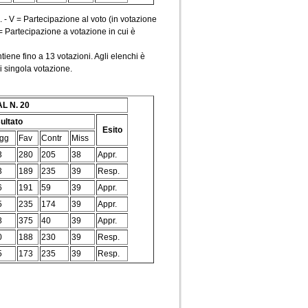
. - V = Partecipazione al voto (in votazione
 = Partecipazione a votazione in cui è
iene fino a 13 votazioni. Agli elenchi è
gni singola votazione.
AL N. 20
ultato
Esito
gg
Fav
Contr
Miss
3
280
205
38
Appr.
3
189
235
39
Resp.
6
191
59
39
Appr.
5
235
174
39
Appr.
8
375
40
39
Appr.
0
188
230
39
Resp.
5
173
235
39
Resp.