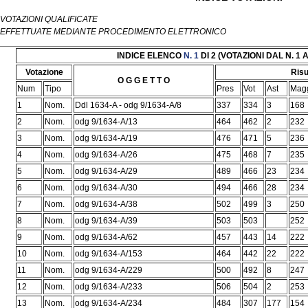
VOTAZIONI QUALIFICATE
EFFETTUATE MEDIANTE PROCEDIMENTO ELETTRONICO
INDICE ELENCO
N. 1
DI 2 (VOTAZIONI DAL N. 1 A
Votazione
Risu
O G G E T T O
Num
Tipo
Pres
Vot
Ast
Mag
1
Nom.
Ddl 1634-A - odg 9/1634-A/8
337
334
3
168
2
Nom.
odg 9/1634-A/13
464
462
2
232
3
Nom.
odg 9/1634-A/19
476
471
5
236
4
Nom.
odg 9/1634-A/26
475
468
7
235
5
Nom.
odg 9/1634-A/29
489
466
23
234
6
Nom.
odg 9/1634-A/30
494
466
28
234
7
Nom.
odg 9/1634-A/38
502
499
3
250
8
Nom.
odg 9/1634-A/39
503
503
252
9
Nom.
odg 9/1634-A/62
457
443
14
222
10
Nom.
odg 9/1634-A/153
464
442
22
222
11
Nom.
odg 9/1634-A/229
500
492
8
247
12
Nom.
odg 9/1634-A/233
506
504
2
253
13
Nom.
odg 9/1634-A/234
484
307
177
154