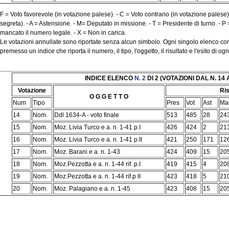
F = Voto favorevole (in votazione palese). - C = Voto contrario (in votazione palese)
segreta). - A = Astensione. - M= Deputato in missione. - T = Presidente di turno. - P
mancato il numero legale. - X = Non in carica.
Le votazioni annullate sono riportate senza alcun simbolo. Ogni singolo elenco cont
premesso un indice che riporta il numero, il tipo, l'oggetto, il risultato e l'esito di o
INDICE ELENCO
N. 2
DI 2 (VOTAZIONI DAL N. 14 
Votazione
Ris
O G G E T T O
Num
Tipo
Pres
Vot
Ast
Ma
14
Nom.
Ddl 1634-A - voto finale
513
485
28
24
15
Nom.
Moz. Livia Turco e a. n. 1-41 p.I
426
424
2
21
16
Nom.
Moz. Livia Turco e a. n. 1-41 p.II
421
250
171
12
17
Nom.
Moz. Barani e a. n. 1-43
424
409
15
20
18
Nom.
Moz.Pezzotta e a. n. 1-44 rif. p.I
419
415
4
20
19
Nom.
Moz.Pezzotta e a. n. 1-44 rif.p II
423
418
5
21
20
Nom.
Moz. Palagiano e a. n. 1-45
423
408
15
20