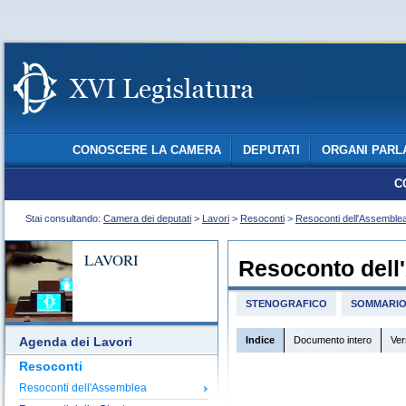
CONOSCERE LA CAMERA
DEPUTATI
ORGANI PARL
C
Stai consultando:
Camera dei deputati
>
Lavori
>
Resoconti
>
Resoconti dell'Assemble
LAVORI
Resoconto dell
STENOGRAFICO
SOMMARI
Indice
Documento intero
Ver
Agenda dei Lavori
Resoconti
Resoconti dell'Assemblea