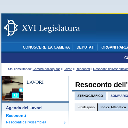
CONOSCERE LA CAMERA
DEPUTATI
ORGANI PARL
C
Stai consultando:
Camera dei deputati
>
Lavori
>
Resoconti
>
Resoconti dell'Assemble
LAVORI
Resoconto dell
STENOGRAFICO
SOMMARI
Frontespizio
Indice Alfabetico
Agenda dei Lavori
Resoconti
Resoconti dell'Assemblea