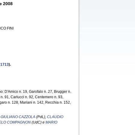
e 2008
CO FINI
.
1713
).
rno: D'Amico n. 19, Garofalo n. 27, Brugger n.
 n. 91, Carlucci n. 92, Centemero n. 93,
lgaro n. 128, Mariani n. 142, Recchia n. 152,
i
GIULIANO CAZZOLA
(PdL),
CLAUDIO
ELO COMPAGNON
(UdC) e
MARIO