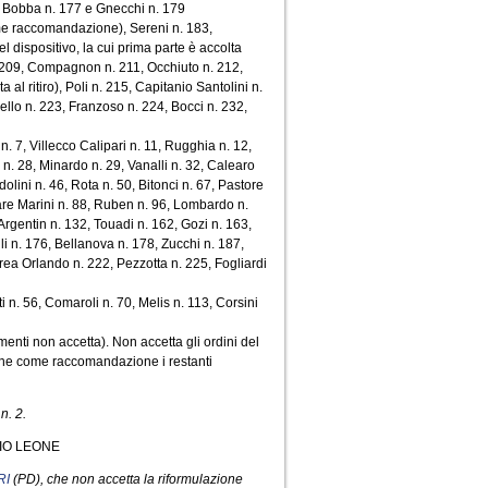
4, Bobba n. 177 e Gnecchi n. 179
come raccomandazione), Sereni n. 183,
 dispositivo, la cui prima parte è accolta
 209, Compagnon n. 211, Occhiuto n. 212,
a al ritiro), Poli n. 215, Capitanio Santolini n.
ello n. 223, Franzoso n. 224, Bocci n. 232,
 n. 7, Villecco Calipari n. 11, Rugghia n. 12,
n. 28, Minardo n. 29, Vanalli n. 32, Calearo
lini n. 46, Rota n. 50, Bitonci n. 67, Pastore
sare Marini n. 88, Ruben n. 96, Lombardo n.
rgentin n. 132, Touadi n. 162, Gozi n. 163,
li n. 176, Bellanova n. 178, Zucchi n. 187,
ndrea Orlando n. 222, Pezzotta n. 225, Fogliardi
 n. 56, Comaroli n. 70, Melis n. 113, Corsini
imenti non accetta). Non accetta gli ordini del
fine come raccomandazione i restanti
n. 2.
IO LEONE
RI
(PD), che non accetta la riformulazione