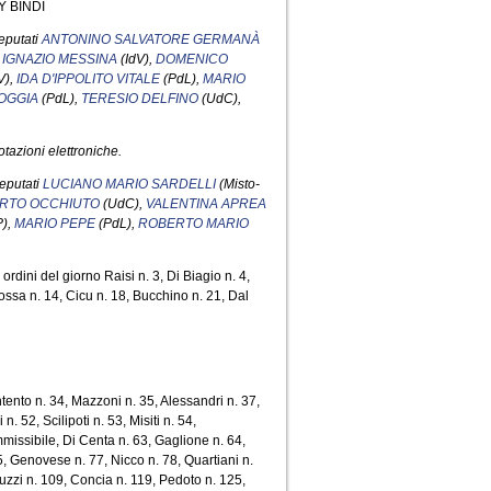
 BINDI
deputati
ANTONINO SALVATORE GERMANÀ
,
IGNAZIO MESSINA
(IdV),
DOMENICO
V),
IDA D'IPPOLITO VITALE
(PdL),
MARIO
OGGIA
(PdL),
TERESIO DELFINO
(UdC),
tazioni elettroniche.
deputati
LUCIANO MARIO SARDELLI
(Misto-
RTO OCCHIUTO
(UdC),
VALENTINA APREA
),
MARIO PEPE
(PdL),
ROBERTO MARIO
 ordini del giorno Raisi n. 3, Di Biagio n. 4,
ossa n. 14, Cicu n. 18, Bucchino n. 21, Dal
tento n. 34, Mazzoni n. 35, Alessandri n. 37,
 52, Scilipoti n. 53, Misiti n. 54,
issibile, Di Centa n. 63, Gaglione n. 64,
75, Genovese n. 77, Nicco n. 78, Quartiani n.
cuzzi n. 109, Concia n. 119, Pedoto n. 125,