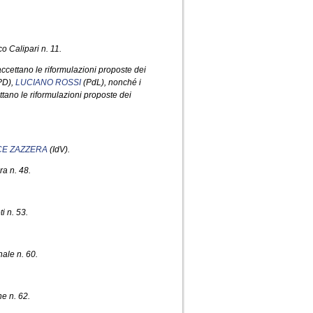
o Calipari n. 11.
ccettano le riformulazioni proposte dei
PD),
LUCIANO ROSSI
(PdL), nonché i
tano le riformulazioni proposte dei
CE ZAZZERA
(IdV).
ra n. 48.
i n. 53.
ale n. 60.
e n. 62.