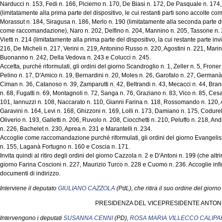
Narducci n. 153, Fedi n. 166, Picierno n. 170, De Biasi n. 172, De Pasquale n. 17
(limitatamente alla prima parte del dispositivo, le cui restanti parti sono accolte 
Morassut n. 184, Siragusa n. 186, Merlo n. 190 (limitatamente alla seconda parte del
come raccomandazione), Naro n. 202, Delfino n. 204, Mannino n. 205, Tassone n.
Vietti n. 214 (limitatamente alla prima parte del dispositivo, la cui restante parte invit
216, De Micheli n. 217, Verini n. 219, Antonino Russo n. 220, Agostini n. 221, Marin
Buonanno n. 242, Della Vedova n. 243 e Colucci n. 245.
Accetta, purché riformulati, gli ordini del giorno Scandroglio n. 1, Zeller n. 5, Froner
Pelino n. 17, D'Amico n. 19, Bernardini n. 20, Moles n. 26, Garofalo n. 27, Germanà 
Ciman n. 36, Catanoso n. 39, Zamparutti n. 42, Beltrandi n. 43, Mecacci n. 44, Brando
n. 68, Fugatti n. 69, Montagnoli n. 72, Sanga n. 76, Graziano n. 83, Vico n. 85, Ce
101, Iannuzzi n. 108, Naccarato n. 110, Gianni Farina n. 118, Rossomando n. 120, A
Garavini n. 164, Levi n. 168, Ghizzoni n. 169, Lolli n. 173, Damiano n. 175, Codurel
Oliverio n. 193, Galletti n. 206, Ruvolo n. 208, Ciocchetti n. 210, Peluffo n. 218, A
n. 226, Bachelet n. 230, Aprea n. 231 e Marantelli n. 234.
Accoglie come raccomandazione purché riformulati, gli ordini del giorno Evangelisti
n. 155, Laganà Fortugno n. 160 e Coscia n. 171.
Invita quindi al ritiro degli ordini del giorno Cazzola n. 2 e D'Antoni n. 199 (che altr
giorno Farina Coscioni n. 227, Maurizio Turco n. 228 e Cuomo n. 236. Accoglie in
documenti di indirizzo.
Interviene il deputato
GIULIANO CAZZOLA
(PdL), che ritira il suo ordine del giorno 
PRESIDENZA DEL VICEPRESIDENTE ANTON
Intervengono i deputati
SUSANNA CENNI
(PD),
ROSA MARIA VILLECCO CALIPA