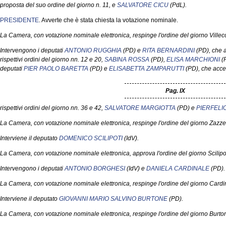
proposta del suo ordine del giorno n. 11, e
SALVATORE CICU
(PdL).
PRESIDENTE
. Avverte che è stata chiesta la votazione nominale.
La Camera, con votazione nominale elettronica, respinge l'ordine del giorno Villecc
Intervengono i deputati
ANTONIO RUGGHIA
(PD) e
RITA BERNARDINI
(PD), che a
rispettivi ordini del giorno nn. 12 e 20,
SABINA ROSSA
(PD),
ELISA MARCHIONI
(
deputati
PIER PAOLO BARETTA
(PD) e
ELISABETTA ZAMPARUTTI
(PD), che accet
Pag. IX
rispettivi ordini del giorno nn. 36 e 42,
SALVATORE MARGIOTTA
(PD) e
PIERFELI
La Camera, con votazione nominale elettronica, respinge l'ordine del giorno Zazze
Interviene il deputato
DOMENICO SCILIPOTI
(IdV).
La Camera, con votazione nominale elettronica, approva l'ordine del giorno Scilipot
Intervengono i deputati
ANTONIO BORGHESI
(IdV) e
DANIELA CARDINALE
(PD).
La Camera, con votazione nominale elettronica, respinge l'ordine del giorno Cardin
Interviene il deputato
GIOVANNI MARIO SALVINO BURTONE
(PD).
La Camera, con votazione nominale elettronica, respinge l'ordine del giorno Burton