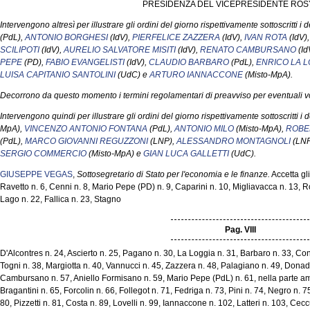
PRESIDENZA DEL VICEPRESIDENTE ROSY
Intervengono altresì per illustrare gli ordini del giorno rispettivamente sottoscritti i 
(PdL),
ANTONIO BORGHESI
(IdV),
PIERFELICE ZAZZERA
(IdV),
IVAN ROTA
(IdV)
SCILIPOTI
(IdV),
AURELIO SALVATORE MISITI
(IdV),
RENATO CAMBURSANO
(Id
PEPE
(PD),
FABIO EVANGELISTI
(IdV),
CLAUDIO BARBARO
(PdL),
ENRICO LA L
LUISA CAPITANIO SANTOLINI
(UdC) e
ARTURO IANNACCONE
(Misto-MpA).
Decorrono da questo momento i termini regolamentari di preavviso per eventuali vo
Intervengono quindi per illustrare gli ordini del giorno rispettivamente sottoscritti i 
MpA),
VINCENZO ANTONIO FONTANA
(PdL),
ANTONIO MILO
(Misto-MpA),
ROBE
(PdL),
MARCO GIOVANNI REGUZZONI
(LNP),
ALESSANDRO MONTAGNOLI
(LNP
SERGIO COMMERCIO
(Misto-MpA) e
GIAN LUCA GALLETTI
(UdC).
GIUSEPPE VEGAS
,
Sottosegretario di Stato per l'economia e le finanze.
Accetta gli
Ravetto n. 6, Cenni n. 8, Mario Pepe (PD) n. 9, Caparini n. 10, Migliavacca n. 13, R
Lago n. 22, Fallica n. 23, Stagno
Pag. VIII
D'Alcontres n. 24, Ascierto n. 25, Pagano n. 30, La Loggia n. 31, Barbaro n. 33, Con
Togni n. 38, Margiotta n. 40, Vannucci n. 45, Zazzera n. 48, Palagiano n. 49, Donadi n.
Cambursano n. 57, Aniello Formisano n. 59, Mario Pepe (PdL) n. 61, nella parte amm
Bragantini n. 65, Forcolin n. 66, Follegot n. 71, Fedriga n. 73, Pini n. 74, Negro n. 
80, Pizzetti n. 81, Costa n. 89, Lovelli n. 99, Iannaccone n. 102, Latteri n. 103, Cec