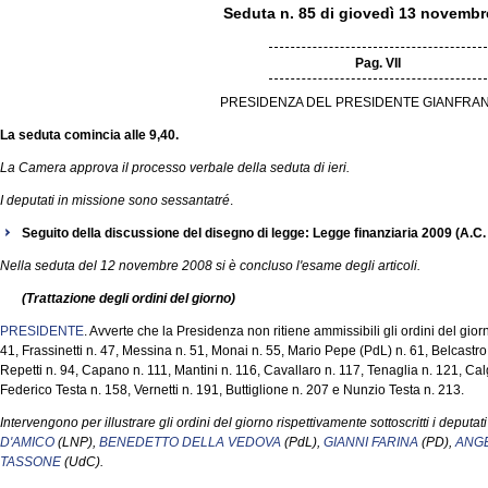
Seduta n. 85 di giovedì 13 novembr
Pag. VII
PRESIDENZA DEL PRESIDENTE GIANFRAN
La seduta comincia alle 9,40.
La Camera approva il processo verbale della seduta di ieri.
I deputati in missione sono sessantatré
.
Seguito della discussione del disegno di legge: Legge finanziaria 2009 (A.C
Nella seduta del 12 novembre 2008 si è concluso l'esame degli articoli.
(Trattazione degli ordini del giorno)
PRESIDENTE
. Avverte che la Presidenza non ritiene ammissibili gli ordini del gio
41, Frassinetti n. 47, Messina n. 51, Monai n. 55, Mario Pepe (PdL) n. 61, Belcastro
Repetti n. 94, Capano n. 111, Mantini n. 116, Cavallaro n. 117, Tenaglia n. 121, Ca
Federico Testa n. 158, Vernetti n. 191, Buttiglione n. 207 e Nunzio Testa n. 213.
Intervengono per illustrare gli ordini del giorno rispettivamente sottoscritti i deputat
D'AMICO
(LNP),
BENEDETTO DELLA VEDOVA
(PdL),
GIANNI FARINA
(PD),
ANG
TASSONE
(UdC).