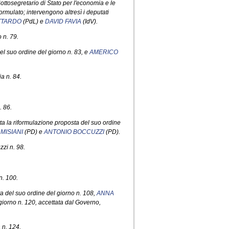
ottosegretario di Stato per l'economia e le
formulato; intervengono altresì i deputati
TTARDO
(PdL) e
DAVID FAVIA
(IdV).
 n. 79.
el suo ordine del giorno n. 83, e
AMERICO
a n. 84.
. 86.
ta la riformulazione proposta del suo ordine
MISIANI
(PD) e
ANTONIO BOCCUZZI
(PD).
zi n. 98.
n. 100.
a del suo ordine del giorno n. 108,
ANNA
giorno n. 120, accettata dal Governo,
 n. 124.