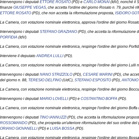
Intervengono i deputati
ETTORE ROSATO
(PD) e
CARLO MONAI
(IdV), nonché il S
finanze
GIUSEPPE VEGAS
, che accetta l'ordine del giorno Rosato n. 79, purché ri
ETTORE ROSATO
(PD), che non accetta la riformulazione proposta,
ISIDORO GO
La Camera, con votazione nominale elettronica, approva l'ordine del giorno Rosato
Intervengono i deputati
STEFANO GRAZIANO
(PD), che accetta la riformulazione d
PORFIDIA
(IdV).
La Camera, con votazione nominale elettronica, respinge l'ordine del giorno Porfidi
Interviene il deputato
ANDREA LULLI
(PD).
La Camera, con votazione nominale elettronica, respinge l'ordine del giorno Lulli n
Intervengono i deputati
IVANO STRIZZOLO
(PD),
CESARE MARINI
(PD), che accet
del giorno n. 88,
TERESIO DELFINO
(UdC),
STEFANO ESPOSITO
(PD),
ANTONIO 
La Camera, con votazione nominale elettronica, respinge l'ordine del giorno Boccuz
Intervengono i deputati
MARIO LOVELLI
(PD) e
COSTANTINO BOFFA
(PD).
La Camera, con votazione nominale elettronica, respinge l'ordine del giorno Boffa 
Intervengono i deputati
TINO IANNUZZI
(PD), che accetta la riformulazione propost
ROSSOMANDO
(PD), che prospetta un'ulteriore riformulazione del suo ordine del 
ORIANO GIOVANELLI
(PD) e
LUISA BOSSA
(PD).
La Camera, con votazione nominale elettronica, respinge l'ordine del giorno Bossa