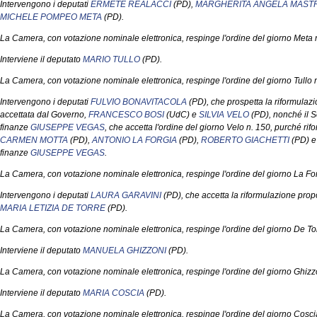
Intervengono i deputati
ERMETE REALACCI
(PD),
MARGHERITA ANGELA MAS
MICHELE POMPEO META
(PD).
La Camera, con votazione nominale elettronica, respinge l'ordine del giorno Meta 
Interviene il deputato
MARIO TULLO
(PD).
La Camera, con votazione nominale elettronica, respinge l'ordine del giorno Tullo 
Intervengono i deputati
FULVIO BONAVITACOLA
(PD), che prospetta la riformulazi
accettata dal Governo,
FRANCESCO BOSI
(UdC) e
SILVIA VELO
(PD), nonché il So
finanze
GIUSEPPE VEGAS
, che accetta l'ordine del giorno Velo n. 150, purché rifo
CARMEN MOTTA
(PD),
ANTONIO LA FORGIA
(PD),
ROBERTO GIACHETTI
(PD) e 
finanze
GIUSEPPE VEGAS
.
La Camera, con votazione nominale elettronica, respinge l'ordine del giorno La For
Intervengono i deputati
LAURA GARAVINI
(PD), che accetta la riformulazione prop
MARIA LETIZIA DE TORRE
(PD).
La Camera, con votazione nominale elettronica, respinge l'ordine del giorno De Tor
Interviene il deputato
MANUELA GHIZZONI
(PD).
La Camera, con votazione nominale elettronica, respinge l'ordine del giorno Ghizz
Interviene il deputato
MARIA COSCIA
(PD).
La Camera, con votazione nominale elettronica, respinge l'ordine del giorno Cosci