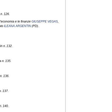
 n. 126.
 l'economia e le finanze
GIUSEPPE VEGAS
,
ato
ILEANA ARGENTIN
(PD).
in n. 132.
a n. 135.
n. 136.
n. 137.
n. 140.