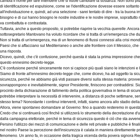
cambia il nome per fare intendere che si vuole cambiare la sostanza. Non sono pi
di identificazione ed espulsione, come se l'identificazione dovesse essere soltanto 
all'individuazione e, quindi, ad una selezione - sarei tentato di dire - tra la buona
bisogno e di cui hanno bisogno le nostre industrie e le nostre imprese, soprattutto
va combattuta e contrastata.
Tuttavia, anche a questo proposito, si potrebbe riaprire la vecchia
querelle
. Ancora 
sottosegretario Mantovano ha voluto ricordare che si tratta di un'emergenza che du
Non si tratta di un'emergenza, ma di un fenomeno di flussi connessi alla crisi mondia
Paesi che si affacciano sul Mediterraneo o anche alle frontiere con il Messico, che 
una risposta.
Dicevo, quindi, che c'è confusione, perché questa è stata la prima impressione ch
questo ennesimo decreto-legge.
C'è confusione perché sinceramente non si capisce più quali siano le intenzioni e l
Siamo di fronte all'ennesimo decreto-legge che, come dicevo, ha ad oggetto la sic
sicurezza, perché ne abbiamo già visti passare diversi sulla stessa materia: provve
sovrappongono e inevitabilmente, signor Presidente, finiscono per contraddirsi. Si
procinto della dichiarazione di fallimento della politica governativa in tema di sicur
potrebbe interpretare la necessità di intervenire, a distanza di poche settimane, 
stesso tema? Nonostante i continui interventi, infatti, siamo ancora allo stadio dell
Allora, viene spontaneo domandare al Governo: fino a quando resteremo in questa
Credo che si continuerà così finché si utilizzerà lo strumento della decretazione d
dalla campagna elettorale, perché in tema di sicurezza questo è ciò che sta avven
Persino l'utilizzo dei mezzi di comunicazione e delle reti private e pubbliche è fin
nel nostro Paese la percezione dell'insicurezza è calata in maniera direttamente p
fenomeno. Un anno fa, in occasione della tragica vicenda della povera signora Reggi