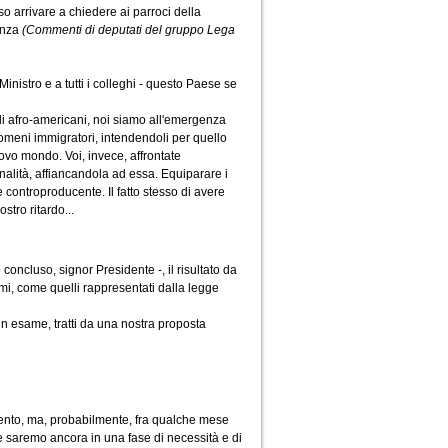
so arrivare a chiedere ai parroci della
enza
(Commenti di deputati del gruppo Lega
Ministro e a tutti i colleghi - questo Paese se
di afro-americani, noi siamo all'emergenza
nomeni immigratori, intendendoli per quello
uovo mondo. Voi, invece, affrontate
inalità, affiancandola ad essa. Equiparare i
controproducente. Il fatto stesso di avere
stro ritardo...
 concluso, signor Presidente -, il risultato da
i, come quelli rappresentati dalla legge
n esame, tratti da una nostra proposta
mento, ma, probabilmente, fra qualche mese
e saremo ancora in una fase di necessità e di