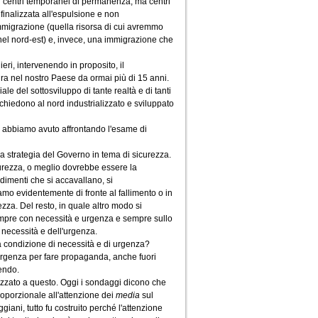
ù centri temporanei di permanenza, ma centri
finalizzata all'espulsione e non
 immigrazione (quella risorsa di cui avremmo
 nel nord-est) e, invece, una immigrazione che
ieri, intervenendo in proposito, il
ra nel nostro Paese da ormai più di 15 anni.
le del sottosviluppo di tante realtà e di tanti
chiedono al nord industrializzato e sviluppato
e abbiamo avuto affrontando l'esame di
a strategia del Governo in tema di sicurezza.
urezza, o meglio dovrebbe essere la
dimenti che si accavallano, si
amo evidentemente di fronte al fallimento o in
ezza. Del resto, in quale altro modo si
sempre con necessità e urgenza e sempre sullo
a necessità e dell'urgenza.
 condizione di necessità e di urgenza?
'urgenza per fare propaganda, anche fuori
endo.
alizzato a questo. Oggi i sondaggi dicono che
roporzionale all'attenzione dei
media
sul
ani, tutto fu costruito perché l'attenzione