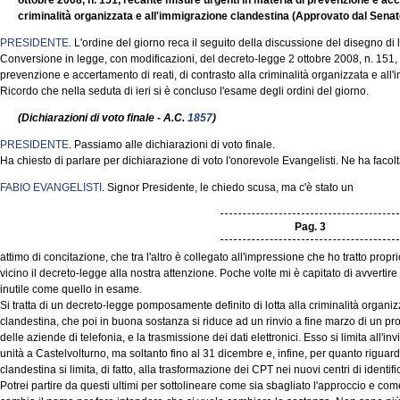
ottobre 2008, n. 151, recante misure urgenti in materia di prevenzione e acce
criminalità organizzata e all'immigrazione clandestina (Approvato dal Senat
PRESIDENTE
. L'ordine del giorno reca il seguito della discussione del disegno di
Conversione in legge, con modificazioni, del decreto-legge 2 ottobre 2008, n. 151, 
prevenzione e accertamento di reati, di contrasto alla criminalità organizzata e all
Ricordo che nella seduta di ieri si è concluso l'esame degli ordini del giorno.
(Dichiarazioni di voto finale - A.C.
1857
)
PRESIDENTE
. Passiamo alle dichiarazioni di voto finale.
Ha chiesto di parlare per dichiarazione di voto l'onorevole Evangelisti. Ne ha facolt
FABIO EVANGELISTI
. Signor Presidente, le chiedo scusa, ma c'è stato un
Pag. 3
attimo di concitazione, che tra l'altro è collegato all'impressione che ho tratto propr
vicino il decreto-legge alla nostra attenzione. Poche volte mi è capitato di avvertir
inutile come quello in esame.
Si tratta di un decreto-legge pomposamente definito di lotta alla criminalità organiz
clandestina, che poi in buona sostanza si riduce ad un rinvio a fine marzo di un pr
delle aziende di telefonia, e la trasmissione dei dati elettronici. Esso si limita all'
unità a Castelvolturno, ma soltanto fino al 31 dicembre e, infine, per quanto riguar
clandestina si limita, di fatto, alla trasformazione dei CPT nei nuovi centri di identi
Potrei partire da questi ultimi per sottolineare come sia sbagliato l'approccio e come