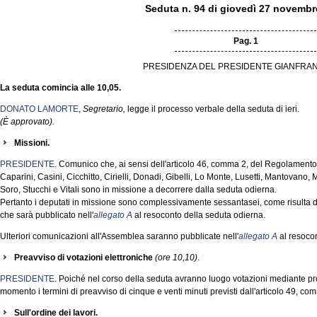
Seduta n. 94 di giovedì 27 novembr
Pag. 1
PRESIDENZA DEL PRESIDENTE GIANFRAN
La seduta comincia alle 10,05.
DONATO LAMORTE
,
Segretario,
legge il processo verbale della seduta di ieri.
(È approvato).
Missioni.
PRESIDENTE
. Comunico che, ai sensi dell'articolo 46, comma 2, del Regolamento, 
Caparini, Casini, Cicchitto, Cirielli, Donadi, Gibelli, Lo Monte, Lusetti, Mantovano
Soro, Stucchi e Vitali sono in missione a decorrere dalla seduta odierna.
Pertanto i deputati in missione sono complessivamente sessantasei, come risulta d
che sarà pubblicato nell'
allegato A
al resoconto della seduta odierna.
Ulteriori comunicazioni all'Assemblea saranno pubblicate nell'
allegato A
al resocon
Preavviso di votazioni elettroniche
(ore 10,10)
.
PRESIDENTE
. Poiché nel corso della seduta avranno luogo votazioni mediante p
momento i termini di preavviso di cinque e venti minuti previsti dall'articolo 49, 
Sull'ordine dei lavori.