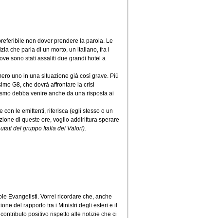
preferibile non dover prendere la parola. Le
ia che parla di un morto, un italiano, fra i
dove sono stati assaliti due grandi hotel a
umero uno in una situazione già così grave. Più
imo G8, che dovrà affrontare la crisi
rismo debba venire anche da una risposta ai
e con le emittenti, riferisca (egli stesso o un
azione di queste ore, voglio addirittura sperare
tati del gruppo Italia dei Valori).
ole Evangelisti. Vorrei ricordare che, anche
e del rapporto tra i Ministri degli esteri e il
ontributo positivo rispetto alle notizie che ci