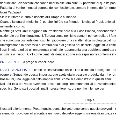
denunciare i clandestini che fanno ricorso alle loro cure. Si potrebbe di questo pas
Padania di venire meno al segreto del confessionale, sempre in nome dell'emerg
Nord Padania)
.
Siete in ritardo culturale rispetto all'Europa e al mondo.
Quando la luna di miele finirà, perché finirà e sta finendo - lo dico al Presidente, al 
ne renderà conto.
Mentre gli Stati Uniti eleggono un Presidente nero alla Casa Bianca, discendente 
nazionale per l'immigrazione. L'Europa cerca politiche comuni per controllare i fe
che sono: una costante dei nostri tempi, ovvero una caratteristica fisiologica del n
l'immigrazione la necessità di controllarla e di gestirla nel decreto-legge sulla crim
flussi immigratori ad un'emergenza criminale rappresenta una posizione arretrata e 
rinominato i vecchi CPT come centri di identificazione e di espulsione conferma il vo
PRESIDENTE
. La prego di concludere.
FABIO EVANGELISTI
. ... come se l'espulsione fosse il fine ultimo da perseguire - ho
ottenere. Seguendo questa impostazione avete già in passato prodotto danni enorm
Bossi-Fini, una legge del tutto inapplicabile, come si è dimostrato in questi anni.
Noi dell'Italia dei Valori avevamo presentato degli emendamenti al provvedimento i
specifica. Sono stati bocciati, ma li ripresenteremo, ora non ho il tempo per
Pag. 5
illustrarli ulteriormente. Preannuncio, però, che voteremo contro questo provvedi
saremo di nuovo qui ad affrontare un nuovo decreto-legge in materia di sicurezza 