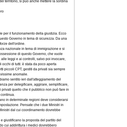
el territorio, si può anche mettere la sordina
ero
le per il funzionamento della giustizia. Ecco
i questo Governo in tema di sicurezza. Da una
forze dell'ordine.
nza nazionale in tema di immigrazione e si
ra ossessione di questo Governo, che vuole
le leggi e ai controlli, salvo poi invocare,
gli occhi di tutti: è stata da poco aperta
tti piccoli CPT, gestiti da privati sia sempre
gravissime anomalie.
amo sentito ieri dall'atteggiamento del
genza per delegificare, aggirare, semplificare,
 privati quello che il pubblico non può fare in
 continua.
iano in determinate regioni deve considerarsi
mpostazione. Pensate che i due Ministri in
i Ministri dal cui coordinamento dovrebbe
e giustificano la proposta del partito del
do cui addirittura i medici dovrebbero