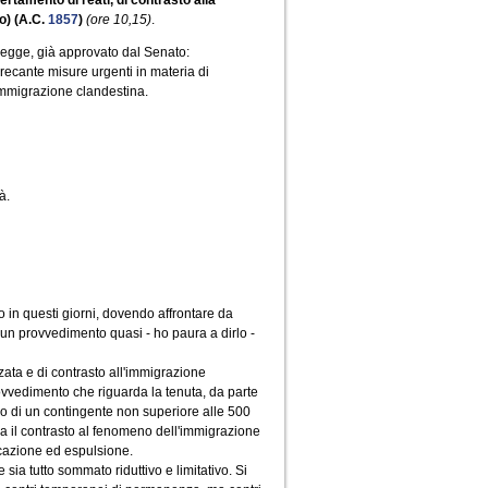
rtamento di reati, di contrasto alla
o) (A.C.
1857
)
(ore 10,15)
.
 legge, già approvato dal Senato:
recante misure urgenti in materia di
'immigrazione clandestina.
à.
io in questi giorni, dovendo affrontare da
e un provvedimento quasi - ho paura a dirlo -
zata e di contrasto all'immigrazione
ovvedimento che riguarda la tenuta, da parte
invio di un contingente non superiore alle 500
da il contrasto al fenomeno dell'immigrazione
ficazione ed espulsione.
 sia tutto sommato riduttivo e limitativo. Si