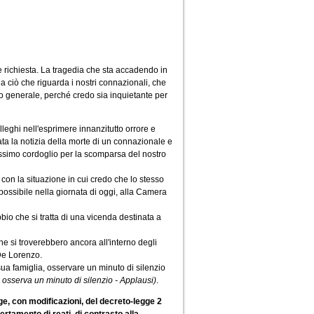
e richiesta. La tragedia che sta accadendo in
 ciò che riguarda i nostri connazionali, che
o generale, perché credo sia inquietante per
leghi nell'esprimere innanzitutto orrore e
ata la notizia della morte di un connazionale e
vissimo cordoglio per la scomparsa del nostro
 con la situazione in cui credo che lo stesso
se possibile nella giornata di oggi, alla Camera
io che si tratta di una vicenda destinata a
che si troverebbero ancora all'interno degli
De Lorenzo.
sua famiglia, osservare un minuto di silenzio
 osserva un minuto di silenzio - Applausi)
.
ge, con modificazioni, del decreto-legge 2