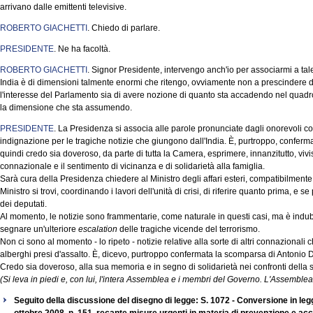
arrivano dalle emittenti televisive.
ROBERTO GIACHETTI
. Chiedo di parlare.
PRESIDENTE
. Ne ha facoltà.
ROBERTO GIACHETTI
. Signor Presidente, intervengo anch'io per associarmi a tal
India è di dimensioni talmente enormi che ritengo, ovviamente non a prescindere da
l'interesse del Parlamento sia di avere nozione di quanto sta accadendo nel quadr
la dimensione che sta assumendo.
PRESIDENTE
. La Presidenza si associa alle parole pronunciate dagli onorevoli col
indignazione per le tragiche notizie che giungono dall'India. È, purtroppo, conferm
quindi credo sia doveroso, da parte di tutta la Camera, esprimere, innanzitutto, vi
connazionale e il sentimento di vicinanza e di solidarietà alla famiglia.
Sarà cura della Presidenza chiedere al Ministro degli affari esteri, compatibilmente
Ministro si trovi, coordinando i lavori dell'unità di crisi, di riferire quanto prima, e 
dei deputati.
Al momento, le notizie sono frammentarie, come naturale in questi casi, ma è indubb
segnare un'ulteriore
escalation
delle tragiche vicende del terrorismo.
Non ci sono al momento - lo ripeto - notizie relative alla sorte di altri connazionali 
alberghi presi d'assalto. È, dicevo, purtroppo confermata la scomparsa di Antonio 
Credo sia doveroso, alla sua memoria e in segno di solidarietà nei confronti della 
(Si leva in piedi e, con lui, l'intera Assemblea e i membri del Governo. L'Assemblea
Seguito della discussione del disegno di legge: S. 1072 - Conversione in leg