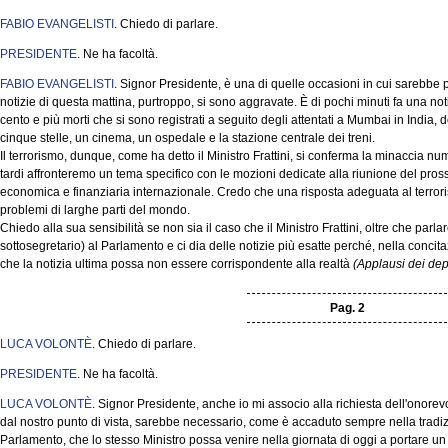
FABIO EVANGELISTI
. Chiedo di parlare.
PRESIDENTE
. Ne ha facoltà.
FABIO EVANGELISTI
. Signor Presidente, è una di quelle occasioni in cui sarebbe 
notizie di questa mattina, purtroppo, si sono aggravate. È di pochi minuti fa una notiz
cento e più morti che si sono registrati a seguito degli attentati a Mumbai in India, 
cinque stelle, un cinema, un ospedale e la stazione centrale dei treni.
Il terrorismo, dunque, come ha detto il Ministro Frattini, si conferma la minaccia n
tardi affronteremo un tema specifico con le mozioni dedicate alla riunione del pross
economica e finanziaria internazionale. Credo che una risposta adeguata al terro
problemi di larghe parti del mondo.
Chiedo alla sua sensibilità se non sia il caso che il Ministro Frattini, oltre che parlar
sottosegretario) al Parlamento e ci dia delle notizie più esatte perché, nella concit
che la notizia ultima possa non essere corrispondente alla realtà
(Applausi dei depu
Pag. 2
LUCA VOLONTÈ
. Chiedo di parlare.
PRESIDENTE
. Ne ha facoltà.
LUCA VOLONTÈ
. Signor Presidente, anche io mi associo alla richiesta dell'onorev
dal nostro punto di vista, sarebbe necessario, come è accaduto sempre nella tradizion
Parlamento, che lo stesso Ministro possa venire nella giornata di oggi a portare un c