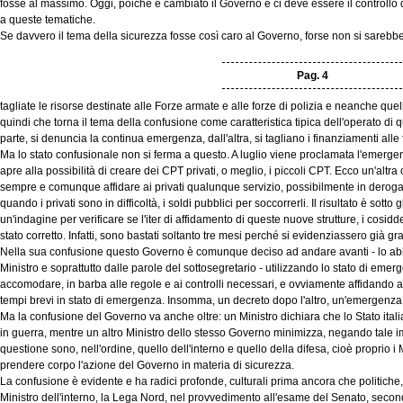
fosse al massimo. Oggi, poiché è cambiato il Governo e ci deve essere il controllo d
a queste tematiche.
Se davvero il tema della sicurezza fosse così caro al Governo, forse non si sarebb
Pag. 4
tagliate le risorse destinate alle Forze armate e alle forze di polizia e neanche quel
quindi che torna il tema della confusione come caratteristica tipica dell'operato d
parte, si denuncia la continua emergenza, dall'altra, si tagliano i finanziamenti alle 
Ma lo stato confusionale non si ferma a questo. A luglio viene proclamata l'emerge
apre alla possibilità di creare dei CPT privati, o meglio, i piccoli CPT. Ecco un'alt
sempre e comunque affidare ai privati qualunque servizio, possibilmente in deroga al
quando i privati sono in difficoltà, i soldi pubblici per soccorrerli. Il risultato è sotto 
un'indagine per verificare se l'iter di affidamento di queste nuove strutture, i cosidde
stato corretto. Infatti, sono bastati soltanto tre mesi perché si evidenziassero già 
Nella sua confusione questo Governo è comunque deciso ad andare avanti - lo abbi
Ministro e soprattutto dalle parole del sottosegretario - utilizzando lo stato di emer
accomodare, in barba alle regole e ai controlli necessari, e ovviamente affidando ai
tempi brevi in stato di emergenza. Insomma, un decreto dopo l'altro, un'emergenza
Ma la confusione del Governo va anche oltre: un Ministro dichiara che lo Stato ital
in guerra, mentre un altro Ministro dello stesso Governo minimizza, negando tale i
questione sono, nell'ordine, quello dell'interno e quello della difesa, cioè proprio 
prendere corpo l'azione del Governo in materia di sicurezza.
La confusione è evidente e ha radici profonde, culturali prima ancora che politiche, 
Ministro dell'interno, la Lega Nord, nel provvedimento all'esame del Senato, secon