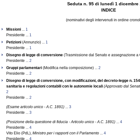
Seduta n. 95 di lunedì 1 dicembre
INDICE
(nominativi degli intervenuti in ordine crono
Missioni
...
1
Presidente ...
1
Petizioni
(Annunzio) ...
1
Presidente ...
1
Disegno di legge di conversione
(Trasmissione dal Senato e assegnazione a C
Presidente ...
2
Gruppi parlamentari
(Modifica nella composizione) ...
2
Presidente ...
2
Disegno di legge di conversione, con modificazioni, del decreto-legge n. 1
sanitaria e regolazioni contabili con le autonomie locali
(Approvato dal Senat
2
Presidente ...
2
(Esame articolo unico - A.C. 1891)
...
3
Presidente ...
3
(Posizione della questione di fiducia - Articolo unico - A.C. 1891)
...
4
Presidente ...
4
Vito Elio (PdL),
Ministro per i rapporti con il Parlamento
...
4
Presidente ...
4