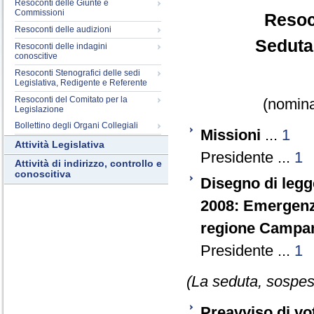
Resoconti delle Giunte e
Commissioni
Resoc
Resoconti delle audizioni
Seduta
Resoconti delle indagini
conoscitive
Resoconti Stenografici delle sedi
Legislativa, Redigente e Referente
Resoconti del Comitato per la
(nomina
Legislazione
Bollettino degli Organi Collegiali
Missioni
...
1
Attività Legislativa
Presidente ...
1
Attività di indirizzo, controllo e
conoscitiva
Disegno di legg
2008: Emergenza 
regione Campan
Presidente ...
1
(La seduta, sospesa
Preavviso di vo