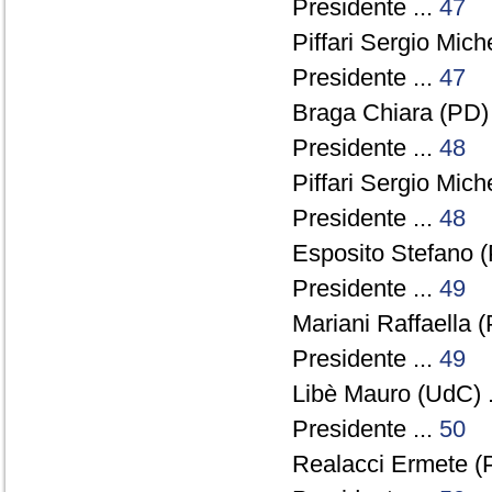
Presidente ...
47
Piffari Sergio Miche
Presidente ...
47
Braga Chiara (PD) 
Presidente ...
48
Piffari Sergio Miche
Presidente ...
48
Esposito Stefano (
Presidente ...
49
Mariani Raffaella (
Presidente ...
49
Libè Mauro (UdC) .
Presidente ...
50
Realacci Ermete (P