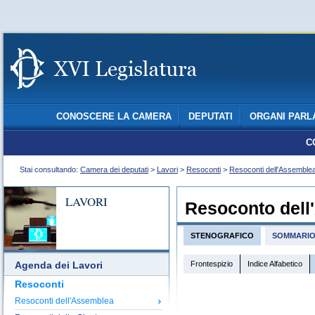
CONOSCERE LA CAMERA
DEPUTATI
ORGANI PARL
C
Stai consultando:
Camera dei deputati
>
Lavori
>
Resoconti
>
Resoconti dell'Assemble
LAVORI
Resoconto dell
STENOGRAFICO
SOMMARI
Frontespizio
Indice Alfabetico
Agenda dei Lavori
Resoconti
Resoconti dell'Assemblea