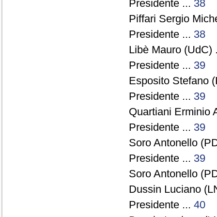
Presidente ...
38
Piffari Sergio Miche
Presidente ...
38
Libè Mauro (UdC) .
Presidente ...
39
Esposito Stefano (
Presidente ...
39
Quartiani Erminio 
Presidente ...
39
Soro Antonello (PD
Presidente ...
39
Soro Antonello (PD
Dussin Luciano (LN
Presidente ...
40