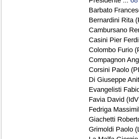
Presidente ...
68
Barbato Francesc
Bernardini Rita (
Cambursano Rena
Casini Pier Ferd
Colombo Furio (
Compagnon Ange
Corsini Paolo (P
Di Giuseppe Anit
Evangelisti Fabio
Favia David (IdV)
Fedriga Massimil
Giachetti Robert
Grimoldi Paolo (