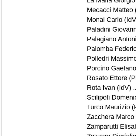
La Malfa Giorgio
Mecacci Matteo 
Monai Carlo (IdV)
Paladini Giovanni
Palagiano Antoni
Palomba Federico
Polledri Massimo
Porcino Gaetano 
Rosato Ettore (P
Rota Ivan (IdV) .
Scilipoti Domenic
Turco Maurizio (
Zacchera Marco 
Zamparutti Elisa