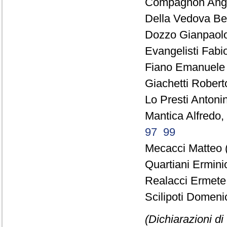
Compagnon Ange
Della Vedova Ben
Dozzo Gianpaolo
Evangelisti Fabio
Fiano Emanuele 
Giachetti Robert
Lo Presti Antonin
Mantica Alfredo,
97
99
Mecacci Matteo 
Quartiani Ermini
Realacci Ermete 
Scilipoti Domenic
(Dichiarazioni di