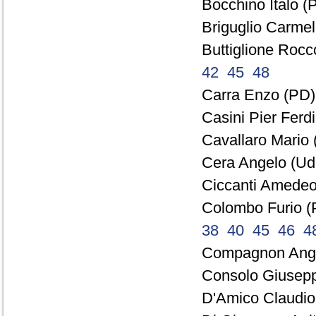
Bocchino Italo (P
Briguglio Carmel
Buttiglione Rocc
42
45
48
Carra Enzo (PD) 
Casini Pier Ferd
Cavallaro Mario 
Cera Angelo (Ud
Ciccanti Amedeo
Colombo Furio (
38
40
45
46
4
Compagnon Ange
Consolo Giusepp
D'Amico Claudio