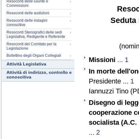
Resoconti delle Giunte e
Commissioni
Resoc
Resoconti delle audizioni
Seduta 
Resoconti delle indagini
conoscitive
Resoconti Stenografici delle sedi
Legislativa, Redigente e Referente
Resoconti del Comitato per la
(nomina
Legislazione
Bollettino degli Organi Collegiali
Missioni
...
1
Attività Legislativa
In morte dell'
Attività di indirizzo, controllo e
conoscitiva
Presidente ...
1
Iannuzzi Tino (PD
Disegno di legge
cooperazione co
socialista (A.C.
...
2