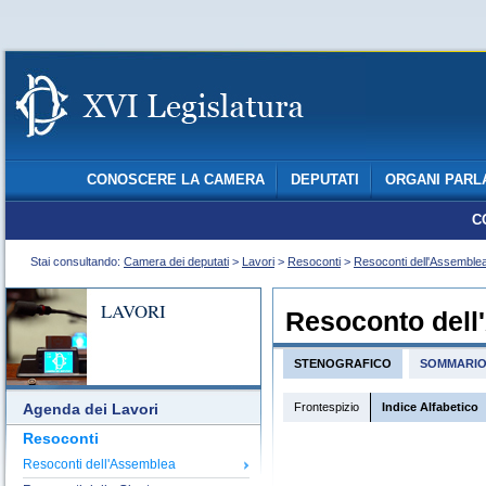
CONOSCERE LA CAMERA
DEPUTATI
ORGANI PARL
C
Stai consultando:
Camera dei deputati
>
Lavori
>
Resoconti
>
Resoconti dell'Assemble
LAVORI
Resoconto dell
STENOGRAFICO
SOMMARI
Frontespizio
Indice Alfabetico
Agenda dei Lavori
Resoconti
Resoconti dell'Assemblea