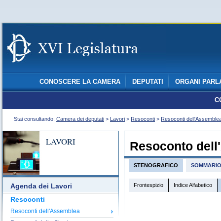
CONOSCERE LA CAMERA
DEPUTATI
ORGANI PARL
C
Stai consultando:
Camera dei deputati
>
Lavori
>
Resoconti
>
Resoconti dell'Assemble
LAVORI
Resoconto dell
STENOGRAFICO
SOMMARI
Frontespizio
Indice Alfabetico
Agenda dei Lavori
Resoconti
Resoconti dell'Assemblea