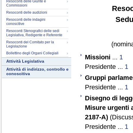
Resoconti delle Giunte e
Commissioni
Resoc
Resoconti delle audizioni
Sedu
Resoconti delle indagini
conoscitive
Resoconti Stenografici delle sedi
Legislativa, Redigente e Referente
Resoconti del Comitato per la
(nomina
Legislazione
Bollettino degli Organi Collegiali
Missioni
...
1
Attività Legislativa
Presidente ...
1
Attività di indirizzo, controllo e
conoscitiva
Gruppi parlame
Presidente ...
1
Disegno di legg
Misure urgenti a
2187-A)
(Discuss
Presidente ...
1