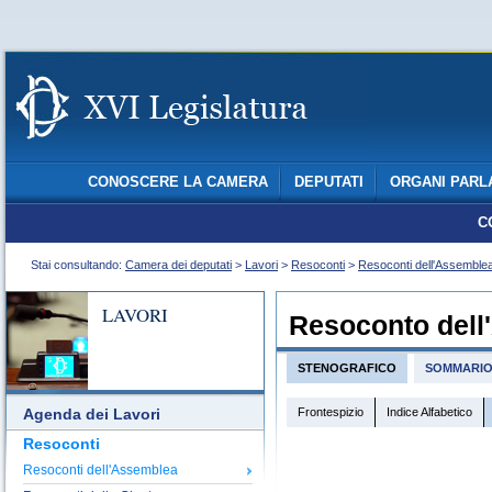
CONOSCERE LA CAMERA
DEPUTATI
ORGANI PARL
C
Stai consultando:
Camera dei deputati
>
Lavori
>
Resoconti
>
Resoconti dell'Assemble
LAVORI
Resoconto dell
STENOGRAFICO
SOMMARI
Frontespizio
Indice Alfabetico
Agenda dei Lavori
Resoconti
Resoconti dell'Assemblea