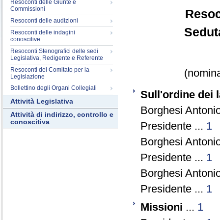
Resoconti delle Giunte e
Commissioni
Resoc
Resoconti delle audizioni
Seduta
Resoconti delle indagini
conoscitive
Resoconti Stenografici delle sedi
Legislativa, Redigente e Referente
Resoconti del Comitato per la
(nomina
Legislazione
Bollettino degli Organi Collegiali
Sull'ordine dei 
Attività Legislativa
Borghesi Antonio
Attività di indirizzo, controllo e
conoscitiva
Presidente ...
1
Borghesi Antonio
Presidente ...
1
Borghesi Antonio
Presidente ...
1
Missioni
...
1