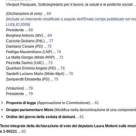
Viespoli Pasquale,
Sottosegretario per il lavoro, la salute e le politiche sociali
..
(Dichiarazioni di voto)
...
69
(
Include un intervento modificato a seguito dell'Errata corrige pubblicato nel 
LUGLIO 2009
)
Presidente ...
69
Borghesi Antonio (IdV) ...
69
Cazzola Giuliano (PdL) ...
77
Damiano Cesare (PD) ...
75
Fedriga Massimiliano (LNP) ...
74
La Malfa Giorgio (Misto-RRP) ...
72
Pezzotta Savino (UdC) ...
73
Quartiani Erminio Angelo (PD) ...
79
Sardelli Luciano Mario (Misto-MpA) ...
70
Zamparutti Elisabetta (PD) ...
75
(Votazioni)
...
79
Presidente ...
79
Proposta di legge
(Approvazione in Commissione) ...
81
Gruppo parlamentare Misto
(Modifica nella denominazione di una componente 
Ordine del giorno della seduta di domani
...
81
Testo integrale della dichiarazione di voto del deputato Laura Molteni sulle moz
e 1-00221
...
82