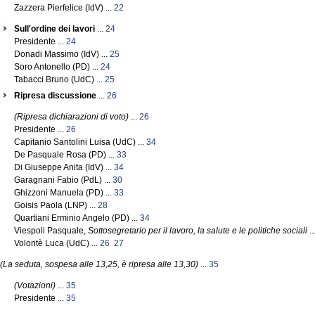
Zazzera Pierfelice (IdV) ...
22
Sull'ordine dei lavori
...
24
Presidente ...
24
Donadi Massimo (IdV) ...
25
Soro Antonello (PD) ...
24
Tabacci Bruno (UdC) ...
25
Ripresa discussione
...
26
(Ripresa dichiarazioni di voto)
...
26
Presidente ...
26
Capitanio Santolini Luisa (UdC) ...
34
De Pasquale Rosa (PD) ...
33
Di Giuseppe Anita (IdV) ...
34
Garagnani Fabio (PdL) ...
30
Ghizzoni Manuela (PD) ...
33
Goisis Paola (LNP) ...
28
Quartiani Erminio Angelo (PD) ...
34
Viespoli Pasquale,
Sottosegretario per il lavoro, la salute e le politiche sociali
..
Volontè Luca (UdC) ...
26
27
(La seduta, sospesa alle 13,25, è ripresa alle 13,30)
...
35
(Votazioni)
...
35
Presidente ...
35