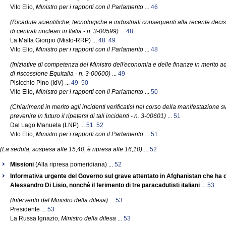
Vito Elio,
Ministro per i rapporti con il Parlamento
...
46
(Ricadute scientifiche, tecnologiche e industriali conseguenti alla recente decis
di centrali nucleari in Italia - n. 3-00599)
...
48
La Malfa Giorgio (Misto-RRP) ...
48
49
Vito Elio,
Ministro per i rapporti con il Parlamento
...
48
(Iniziative di competenza del Ministro dell'economia e delle finanze in merito a
di riscossione Equitalia - n. 3-00600)
...
49
Pisicchio Pino (IdV) ...
49
50
Vito Elio,
Ministro per i rapporti con il Parlamento
...
50
(Chiarimenti in merito agli incidenti verificatisi nel corso della manifestazione s
prevenire in futuro il ripetersi di tali incidenti - n. 3-00601)
...
51
Dal Lago Manuela (LNP) ...
51
52
Vito Elio,
Ministro per i rapporti con il Parlamento
...
51
(La seduta, sospesa alle 15,40, è ripresa alle 16,10)
...
52
Missioni
(Alla ripresa pomeridiana) ...
52
Informativa urgente del Governo sul grave attentato in Afghanistan che ha 
Alessandro Di Lisio, nonché il ferimento di tre paracadutisti italiani
...
53
(Intervento del Ministro della difesa)
...
53
Presidente ...
53
La Russa Ignazio,
Ministro della difesa
...
53