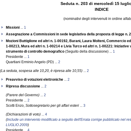
Seduta n. 203 di mercoledì 15 lugli
INDICE
(nominativi degli intervenuti in ordine alfab
Missioni
...
1
Assegnazione a Commissioni in sede legislativa della proposta di legge n. 
Mozioni Buttiglione ed altri n. 1-00192, Barani, Laura Molteni, Commercio ed a
1-00213, Mura ed altri n. 1-00214 e Livia Turco ed altri n. 1-00221: Iniziative
strumento di controllo demografico
(Seguito della discussione) ...
1
Presidente ...
1
Quartiani Erminio Angelo (PD) ...
2
(La seduta, sospesa alle 10,20, è ripresa alle 10,55)
...
2
Preavviso di votazioni elettroniche
...
2
Ripresa discussione
...
2
(Parere del Governo)
...
2
Presidente ...
2
Scotti Enzo,
Sottosegretario per gli affari esteri
...
3
(Dichiarazioni di voto)
...
4
(
Include un intervento modificato a seguito dell'Errata corrige pubblicato nel 
LUGLIO 2009
)
Presidente ...
4