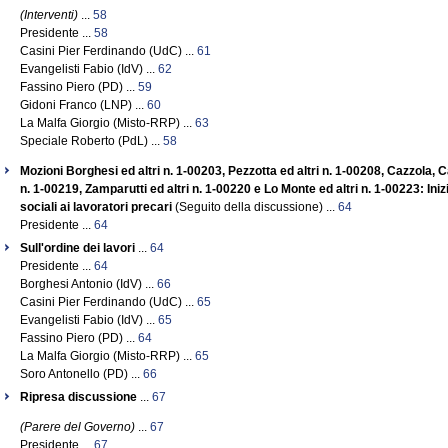
(Interventi)
...
58
Presidente ...
58
Casini Pier Ferdinando (UdC) ...
61
Evangelisti Fabio (IdV) ...
62
Fassino Piero (PD) ...
59
Gidoni Franco (LNP) ...
60
La Malfa Giorgio (Misto-RRP) ...
63
Speciale Roberto (PdL) ...
58
Mozioni Borghesi ed altri n. 1-00203, Pezzotta ed altri n. 1-00208, Cazzola, C
n. 1-00219, Zamparutti ed altri n. 1-00220 e Lo Monte ed altri n. 1-00223: Ini
sociali ai lavoratori precari
(Seguito della discussione) ...
64
Presidente ...
64
Sull'ordine dei lavori
...
64
Presidente ...
64
Borghesi Antonio (IdV) ...
66
Casini Pier Ferdinando (UdC) ...
65
Evangelisti Fabio (IdV) ...
65
Fassino Piero (PD) ...
64
La Malfa Giorgio (Misto-RRP) ...
65
Soro Antonello (PD) ...
66
Ripresa discussione
...
67
(Parere del Governo)
...
67
Presidente ...
67