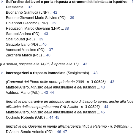
Sull'ordine dei lavori e per la risposta a strumenti del sindacato ispettivo
...
Presidente ...
37
Buonanno Gianluca (LNP) ...
42
Burtone Giovanni Mario Salvino (PD) ...
39
Chiappori Giacomo (LNP) ...
39
Reguzzoni Marco Giovanni (LNP) ...
38
Sarubbi Andrea (PD) ...
43
Sbai Souad (PdL) ...
39
Strizzolo Ivano (PD) ...
40
Vannucci Massimo (PD) ...
37
Zacchera Marco (PdL) ...
40
(La seduta, sospesa alle 14,05, è ripresa alle 15)
...
43
Interrogazioni a risposta immediata
(Svolgimento) ...
43
(Contenuti del Piano delle opere prioritarie 2009 - n. 3-00596)
...
43
Matteoli Altero,
Ministro delle infrastrutture e dei trasporti
...
43
Valducci Mario (PdL) ...
43
44
(Iniziative per garantire un adeguato servizio di trasporto aereo, anche alla luce 
all'attività della compagnia aerea CAI-Alitalia - n. 3-00597)
...
44
Matteoli Altero,
Ministro delle infrastrutture e dei trasporti
...
45
Occhiuto Roberto (UdC) ...
44
45
(Iniziative del Governo in merito all'emergenza rifiuti a Palermo - n. 3-00598)
...
D'Antoni Sergio Antonio (PD) ...
46
47