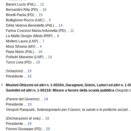
Barani Lucio (PdL) ...
12
Bernardini Rita (PD) ...
16
Binetti Paola (PD) ...
15
Buttiglione Rocco (UdC) ...
5
Della Vedova Benedetto (PdL) ...
14
Farina Coscioni Maria Antonietta (PD) ...
11
La Malfa Giorgio (Misto-RRP) ...
9
Molteni Laura (LNP) ...
7
Mura Silvana (IdV) ...
4
Pepe Mario (PdL) ...
16
Polledri Massimo (LNP) ...
14
Turco Livia (PD) ...
10
(Votazioni)
...
16
Presidente ...
16
Mozioni Ghizzoni ed altri n. 1-00204, Garagnani, Goisis, Latteri ed altri n. 1-
Santolini ed altri n. 1-00218: Misure a favore della scuola pubblica
(Seguito d
(Parere del Governo)
...
19
Presidente ...
19
Viespoli Pasquale,
Sottosegretario per il lavoro, la salute e le politiche sociali
..
(Dichiarazioni di voto)
...
19
Presidente ...
19
Fioroni Giuseppe (PD) ...
20