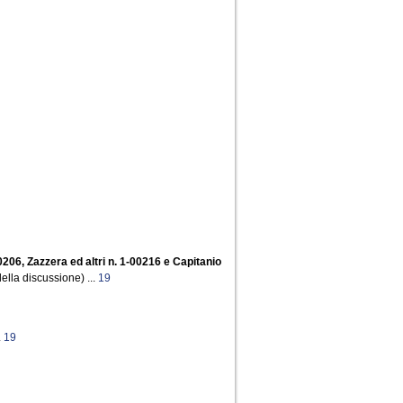
00206, Zazzera ed altri n. 1-00216 e Capitanio
ella discussione) ...
19
.
19