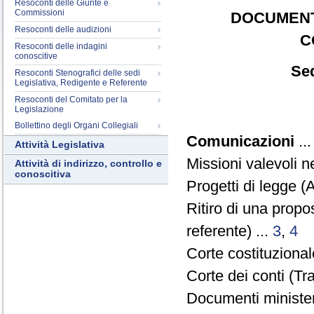
Resoconti delle Giunte e
Commissioni
DOCUMENT
Resoconti delle audizioni
C
Resoconti delle indagini
conoscitive
Sed
Resoconti Stenografici delle sedi
Legislativa, Redigente e Referente
Resoconti del Comitato per la
Legislazione
Bollettino degli Organi Collegiali
Comunicazioni
..
Attività Legislativa
Missioni valevoli n
Attività di indirizzo, controllo e
conoscitiva
Progetti di legge (
Ritiro di una prop
referente) ...
3
,
4
Corte costituzional
Corte dei conti (Tr
Documenti ministeri