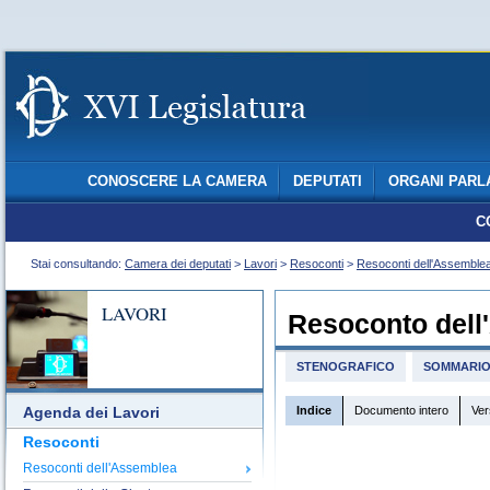
CONOSCERE LA CAMERA
DEPUTATI
ORGANI PARL
C
Stai consultando:
Camera dei deputati
>
Lavori
>
Resoconti
>
Resoconti dell'Assemble
LAVORI
Resoconto dell
STENOGRAFICO
SOMMARI
Indice
Documento intero
Ver
Agenda dei Lavori
Resoconti
Resoconti dell'Assemblea