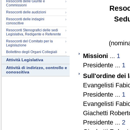
Resoconti delle Giunte e
Commissioni
Resoc
Resoconti delle audizioni
Sedu
Resoconti delle indagini
conoscitive
Resoconti Stenografici delle sedi
Legislativa, Redigente e Referente
Resoconti del Comitato per la
(nomina
Legislazione
Bollettino degli Organi Collegiali
Missioni
...
1
Attività Legislativa
Presidente ...
1
Attività di indirizzo, controllo e
conoscitiva
Sull'ordine dei 
Evangelisti Fabio
Presidente ...
1
Evangelisti Fabio
Giachetti Robert
Presidente ...
2