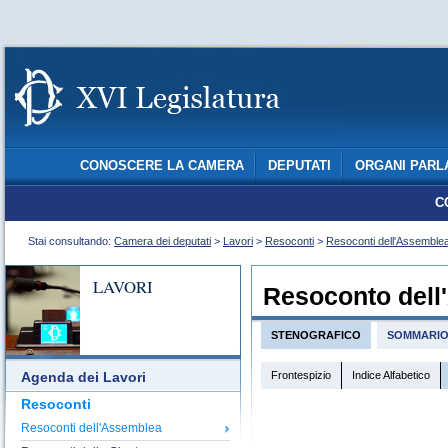
CONOSCERE LA CAMERA
DEPUTATI
ORGANI PARL
C
Stai consultando:
Camera dei deputati
>
Lavori
>
Resoconti
>
Resoconti dell'Assemble
LAVORI
Resoconto dell
STENOGRAFICO
SOMMARI
Frontespizio
Indice Alfabetico
Agenda dei Lavori
Resoconti
Resoconti dell'Assemblea