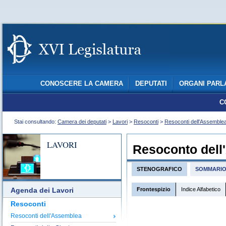
CONOSCERE LA CAMERA
DEPUTATI
ORGANI PARL
C
Stai consultando:
Camera dei deputati
>
Lavori
>
Resoconti
>
Resoconti dell'Assemble
LAVORI
Resoconto dell
STENOGRAFICO
SOMMARI
Frontespizio
Indice Alfabetico
Agenda dei Lavori
Resoconti
Resoconti dell'Assemblea