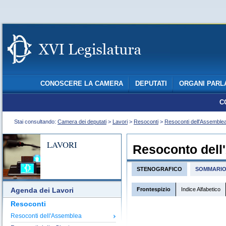
CONOSCERE LA CAMERA
DEPUTATI
ORGANI PARL
C
Stai consultando:
Camera dei deputati
>
Lavori
>
Resoconti
>
Resoconti dell'Assemble
LAVORI
Resoconto dell
STENOGRAFICO
SOMMARI
Frontespizio
Indice Alfabetico
Agenda dei Lavori
Resoconti
Resoconti dell'Assemblea