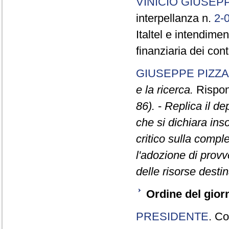
VINICIO GIUSEP
interpellanza n.
2-
Italtel e intendime
finanziaria dei cont
GIUSEPPE PIZZA
e la ricerca.
Rispond
86).
-
Replica il d
che si dichiara ins
critico sulla compl
l'adozione di prov
delle risorse desti
Ordine del gior
PRESIDENTE
. Co