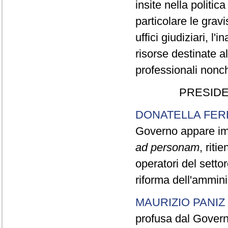
insite nella politic
particolare le grav
uffici giudiziari, l
risorse destinate a
professionali nonch
PRESIDE
DONATELLA FER
Governo appare imp
ad personam
, riti
operatori del setto
riforma dell'ammini
MAURIZIO PANIZ
profusa dal Governo