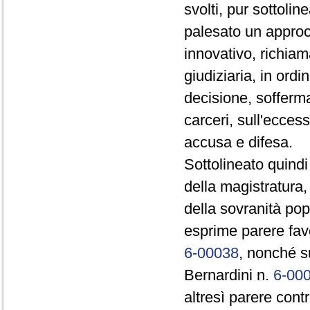
svolti, pur sottoli
palesato un approc
innovativo, richiama
giudiziaria, in ordi
decisione, sofferma
carceri, sull'eccess
accusa e difesa.
Sottolineato quindi
della magistratura
della sovranità popo
esprime parere favo
6-00038
, nonché s
Bernardini n.
6-00
altresì parere cont