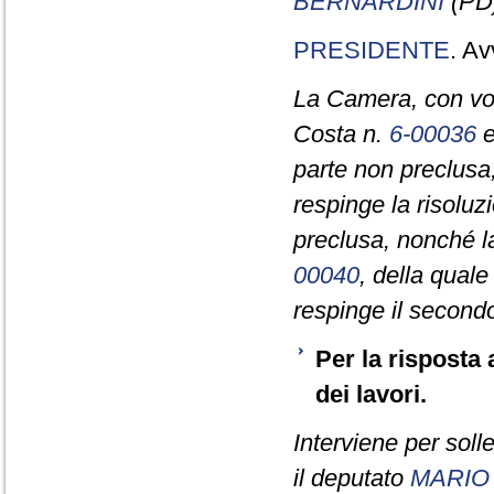
BERNARDINI
(PD
PRESIDENTE
. Av
La Camera, con vot
Costa n.
6-00036
e
parte non preclusa;
respinge la risolu
preclusa, nonché la
00040
, della qual
respinge il second
Per la risposta 
dei lavori.
Interviene per soll
il deputato
MARIO