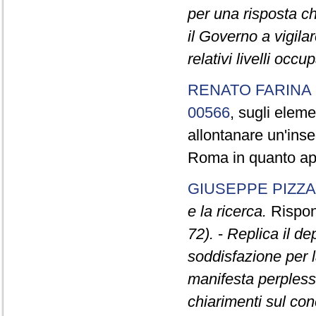
per una risposta ch
il Governo a vigilar
relativi livelli occu
RENATO FARINA
00566
, sugli elemen
allontanare un'ins
Roma in quanto app
GIUSEPPE PIZZA
e la ricerca.
Rispond
72).
-
Replica il d
soddisfazione per la
manifesta perpless
chiarimenti sul con