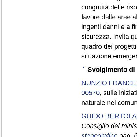
congruità delle ri
favore delle aree al
ingenti danni e a fi
sicurezza. Invita q
quadro dei progetti
situazione emergen
Svolgimento di 
NUNZIO FRANCE
00570
, sulle inizi
naturale nel comun
GUIDO BERTOL
Consiglio dei minist
stenografico
pag. 6