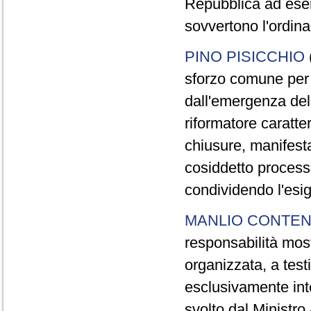
Repubblica ad eser
sovvertono l'ordin
PINO PISICCHIO
sforzo comune per
dall'emergenza del
riformatore caratte
chiusure, manifesta
cosiddetto process
condividendo l'esig
MANLIO CONTE
responsabilità most
organizzata, a test
esclusivamente inte
svolto dal Ministro 