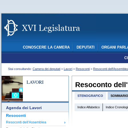
CONOSCERE LA CAMERA
DEPUTATI
ORGANI PARL
C
Stai consultando:
Camera dei deputati
>
Lavori
>
Resoconti
>
Resoconti dell'Assemble
LAVORI
Resoconto dell
STENOGRAFICO
SOMMARI
Indice Alfabetico
Indice Cronolog
Agenda dei Lavori
Resoconti
Resoconti dell'Assemblea