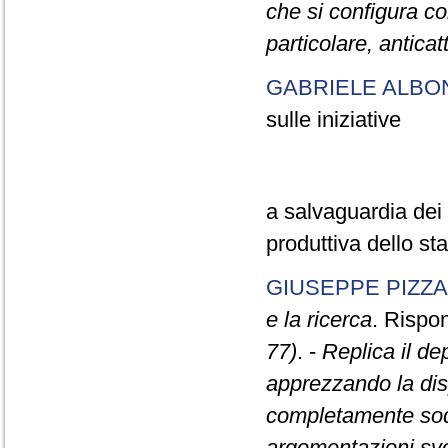
che si configura co
particolare, anticatt
GABRIELE ALBO
sulle iniziative
a salvaguardia dei l
produttiva dello s
GIUSEPPE PIZZA
e la ricerca
. Rispon
77)
. -
Replica il d
apprezzando la disp
completamente sodd
argomentazioni svol