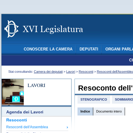
CONOSCERE LA CAMERA
DEPUTATI
ORGANI PARL
C
Stai consultando:
Camera dei deputati
>
Lavori
>
Resoconti
>
Resoconti dell'Assemble
LAVORI
Resoconto dell
STENOGRAFICO
SOMMARI
Indice
Documento intero
Agenda dei Lavori
Resoconti
Resoconti dell'Assemblea