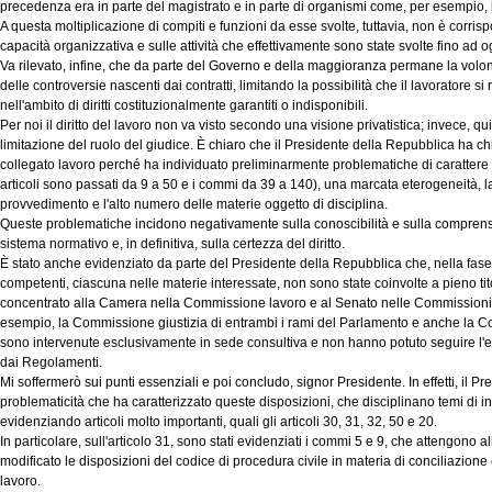
precedenza era in parte del magistrato e in parte di organismi come, per esempio, l
A questa moltiplicazione di compiti e funzioni da esse svolte, tuttavia, non è corrisp
capacità organizzativa e sulle attività che effettivamente sono state svolte fino ad o
Va rilevato, infine, che da parte del Governo e della maggioranza permane la volo
delle controversie nascenti dai contratti, limitando la possibilità che il lavoratore si
nell'ambito di diritti costituzionalmente garantiti o indisponibili.
Per noi il diritto del lavoro non va visto secondo una visione privatistica; invece, qui
limitazione del ruolo del giudice. È chiaro che il Presidente della Repubblica ha c
collegato lavoro perché ha individuato preliminarmente problematiche di carattere g
articoli sono passati da 9 a 50 e i commi da 39 a 140), una marcata eterogeneità, 
provvedimento e l'alto numero delle materie oggetto di disciplina.
Queste problematiche incidono negativamente sulla conoscibilità e sulla comprensibi
sistema normativo e, in definitiva, sulla certezza del diritto.
È stato anche evidenziato da parte del Presidente della Repubblica che, nella fase 
competenti, ciascuna nelle materie interessate, non sono state coinvolte a pieno ti
concentrato alla Camera nella Commissione lavoro e al Senato nelle Commissioni af
esempio, la Commissione giustizia di entrambi i rami del Parlamento e anche la Co
sono intervenute esclusivamente in sede consultiva e non hanno potuto seguire l'
dai Regolamenti.
Mi soffermerò sui punti essenziali e poi concludo, signor Presidente. In effetti, il 
problematicità che ha caratterizzato queste disposizioni, che disciplinano temi di i
evidenziando articoli molto importanti, quali gli articoli 30, 31, 32, 50 e 20.
In particolare, sull'articolo 31, sono stati evidenziati i commi 5 e 9, che attengono all
modificato le disposizioni del codice di procedura civile in materia di conciliazione 
lavoro.