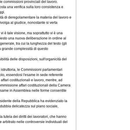
e commissioni provinciali del lavoro.
osta una verifica sulla loro consistenza e
ggi.
ntà di deregolamentare la materia del lavoro e
 rivolga al giudice, nonostante si verta
 vi è tale visione, ma soprattutto vi è una
hiesto una nuova deliberazione in ordine al
enerale, tra cui la lunghezza del testo (gli
la grande complessità di questo
lità delle disposizioni, sull'organicità del
istruttoria, le Commissioni parlamentari
tolo, essendosi l'esame in sede referente
fari costituzionali e lavoro, mentre, ad
mmissione affari costituzionali della Camera
esame in Assemblea nelle forme consentite
Presidente della Repubblica ha evidenziato la
ndubbia delicatezza sul piano sociale,
a tutela dei diritti dei lavoratori, che hanno
e arbitrato nelle controversie individuali del