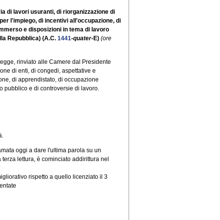
 di lavori usuranti, di riorganizzazione di
per l'impiego, di incentivi all'occupazione, di
mmerso e disposizioni in tema di lavoro
lla Repubblica) (A.C.
1441
-
quater
-E)
(ore
 legge, rinviato alle Camere dal Presidente
ne di enti, di congedi, aspettative e
zione, di apprendistato, di occupazione
 pubblico e di controversie di lavoro.
à.
amata oggi a dare l'ultima parola su un
 terza lettura, è cominciato addirittura nel
gliorativo rispetto a quello licenziato il 3
entate