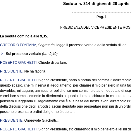
Seduta n. 314 di giovedì 29 aprile
Pag. 1
PRESIDENZA DEL VICEPRESIDENTE ROSY
La seduta comincia alle 9,35.
GREGORIO FONTANA
,
Segretario,
legge il processo verbale della seduta di ieri.
Sul processo verbale
(ore 9,40)
ROBERTO GIACHETTI
. Chiedo di parlare.
PRESIDENTE
. Ne ha facoltà.
ROBERTO GIACHETTI
. Signor Presidente, parlo a norma del comma 3 dell'articol
questo spazio, che mi riserva il Regolamento, per chiarire il mio pensiero in una f
dovrebbe, mi auguro, ammettere repliche, se non consentire ad un deputato di esp
vorrei fare semplicemente in riferimento a quanto da me dichiarato in chiusura della
pensiero e leggendo il Regolamento che è alla base dei nostri lavori. All'articolo 8
della discussione degli articoli ciascun deputato può presentare non più di un ord
possono presentare ordini del giorno è quella...
PRESIDENTE
. Onorevole Giachetti...
ROBERTO GIACHETTI
. Signor Presidente, sto chiarendo il mio pensiero e lei mi dev