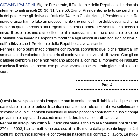
GIOVANNI PALADINI
. Signor Presidente, il Presidente della Repubblica ha rinviat
riferimento agli articoli 20, 30, 31, 32 e 50. Signor Presidente, ha fatto ciò perché ha
là del potere che gli deriva dall'articolo 74 della Costituzione, il Presidente della 
maggioranza hanno fatto un provvedimento che non definirei dubbioso, ma che ha ve
Secondo quanto previsto dal Regolamento della Camera, l'Assemblea ha deciso di lim
rinvio. Il testo in esame è un collegato alla manovra finanziaria e, pertanto, è sott
Commissione lavoro ha apportato modifiche agli articoli di certo non significative. 
nell'indirizzo che il Presidente della Repubblica aveva statuito.
Per noi ci sono punti maggiormente controversi, soprattutto quello che riguarda l'int
ammantato da volontario, in materia di controversie individuali di lavoro. Con gli e
clausole compromissorie non vengano apposte ai contratti al momento dell'assunzio
concluso il periodo di prova, ove previsto, ovvero trascorsi trenta giorni dalla stipulazi
casi.
Pag. 4
Questo breve spostamento temporale non fa venire meno il dubbio che il prestatore 
particolare in tutte le ipotesi di contratti non a tempo indeterminato. Va sottolineat
secondo la quale i contratti individuali di lavoro possono contenere clausole comp
previamente regolata da accordi interconfederali o da contratti collettivi.
Per noi un altro punto critico è il ruolo che viene attribuito alle commissioni di certi
276 del 2003, i cui compiti sono accresciuti a dismisura dalla presente legge. Infatti,
contratti, potranno risolvere le controversie nascenti dai contratti di lavoro. Le nuo