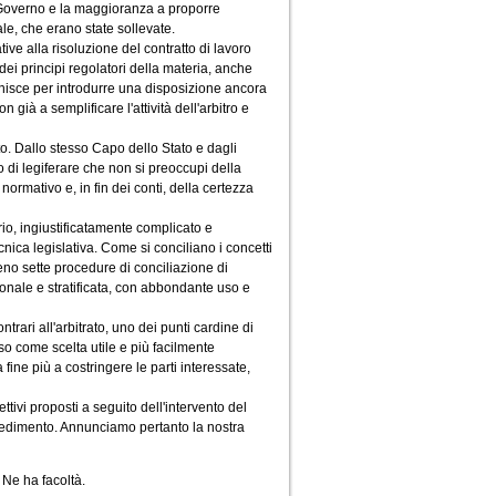
l Governo e la maggioranza a proporre
le, che erano state sollevate.
ive alla risoluzione del contratto di lavoro
 dei principi regolatori della materia, anche
 finisce per introdurre una disposizione ancora
già a semplificare l'attività dell'arbitro e
. Dallo stesso Capo dello Stato e dagli
o di legiferare che non si preoccupi della
normativo e, in fin dei conti, della certezza
, ingiustificatamente complicato e
cnica legislativa. Come si conciliano i concetti
meno sette procedure di conciliazione di
ionale e stratificata, con abbondante uso e
rari all'arbitrato, uno dei punti cardine di
so come scelta utile e più facilmente
fine più a costringere le parti interessate,
ttivi proposti a seguito dell'intervento del
vedimento. Annunciamo pertanto la nostra
 Ne ha facoltà.