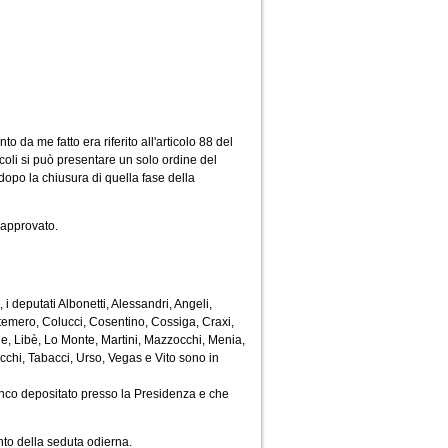
to da me fatto era riferito all'articolo 88 del
coli si può presentare un solo ordine del
dopo la chiusura di quella fase della
e approvato.
 deputati Albonetti, Alessandri, Angeli,
temero, Colucci, Cosentino, Cossiga, Craxi,
one, Libè, Lo Monte, Martini, Mazzocchi, Menia,
cchi, Tabacci, Urso, Vegas e Vito sono in
enco depositato presso la Presidenza e che
to della seduta odierna.