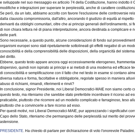
e sviluppate nel suo messaggio ex articolo 74 della Costituzione, hanno indotto i
modifiche e integrazioni per superare le perplessità, anche di carattere costituziona
Se però, da un lato, abbiamo accolto con favore l'esclusione delle controversie relat
dalla clausola compromissoria, dall'altro, ancorando il giudizio di equità al rispetto
derivanti da obblighi comunitari, oltre che ai principi generali dell'ordinamento, si
di non chiara lettura né di piana interpretazione, ancora destinata a complicare e non 
delle parti.
Sono necessarie, a questo punto, alcune considerazioni di fondo sul provvedimento
organismi europei sono stati ripetutamente sottolineati gli effetti negativi di un mod
conoscibilità e della comprensibilità delle disposizioni, della organicità del sistema 
del diritto.
Ebbene, questo testo appare ancora oggi eccessivamente eterogeneo, frammentario
dispersivo, quindi non ispirato ai principi e ai metodi di una moderna ed efficace te
di conoscibilità e semplificazione con il fatto che nel testo in esame si contano al
diversa natura e forma, facoltative e obbligatorie, regolate spesso in maniera alluv
abuso di richiami, rimandi, riferimenti e rinvii?
In conclusione, signor Presidente, noi Liberal Democratici-MAIE non siamo certo cont
questo testo, ma riteniamo che sarebbe stato preferibile incentivare il ricorso ad es
praticabile, piuttosto che ricorrere ad un modello complicato e farraginoso, teso alla 
piuttosto che a convincerle a fare ricorso ad esso.
Per questi motivi, noi Liberal Democratici-MAIE, pur apprezzando i significativi corre
Capo dello Stato, riteniamo che permangano delle perplessità sul merito del prov
astensione.
PRESIDENTE
. Ha chiesto di parlare per dichiarazione di voto l'onorevole Paladini.