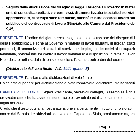
Seguito della discussione del disegno di legge: Deleghe al Governo in materia
enti, di congedi, aspettative e permessi, di ammortizzatori sociali, di servizi 
apprendistato, di occupazione femminile, nonché misure contro il lavoro so
pubblico e di controversie di lavoro (Rinviato alle Camere dal Presidente de
9,45)
.
PRESIDENTE
. L'ordine del giorno reca il seguito della discussione del disegno di
della Repubblica: Deleghe al Governo in materia di lavori usuranti, di riorganizzazio
permessi, di ammortizzatori sociali, di servizi per l'impiego, di incentivi all'occupa
femminile, nonché misure contro il lavoro sommerso e disposizioni in tema di lavoro
Ricordo che nella seduta di ieri si è concluso l'esame degli ordini del giorno.
(Dichiarazioni di voto finale - A.C.
1441-quater-E
)
PRESIDENTE
. Passiamo alle dichiarazioni di voto finale.
Ha chiesto di parlare per dichiarazione di voto l'onorevole Melchiorre. Ne ha facolt
DANIELA MELCHIORRE
. Signor Presidente, onorevoli colleghi, l'Assemblea è chi
provvedimento che ha avuto un iter difficile e travagliato ed il cui esame, giunto alla
luglio del 2008.
Credo che il testo oggi alla nostra attenzione sia certamente il frutto di uno sforzo mi
marzo dal Senato. Le obiezioni sollevate dal Capo dello Stato, ampiamente argom
Pag. 3