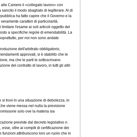
o alle Camere il «collegato lavoro» con
 sancito il modo sbagliato di legiferare. Al di
Repubblica ha fatto capire che il Governo e la
ramente caratteri di particolarità.
itare l'esame ai soli articoli oggetto del
oposto a specifiche regole di emendabilità. La
Soprattutto, per noi non sono andate
roduzione dell'arbitrato obbligatorio,
mendamenti approvati, si è stabilito che le
ne, ma che le parti le sottoscrivano
one del contratto di lavoro, in tutti gli altri
si trovi in una situazione di debolezza, in
o che viene messa nel nulla la previsione
romissorie solo ove la materia sia
ficazione previste dal decreto legislativo n.
 esse, oltre ai compiti di certificazione dei
ve funzioni attribuiscono loro un ruolo che in