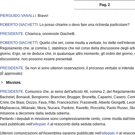
Pag. 2
PIERGUIDO VANALLI
. Bravo!
ROBERTO GIACHETTI
. Lo posso chiarire o devo fare una richiesta particolare?
PRESIDENTE
. Chiarisca, onorevole Giachetti.
ROBERTO GIACHETTI
. Quello che ieri, come risulta a verbale, ho detto nell'interven
Regolamento che, al comma 1, stabilisce che nel corso della discussione degli arti
giorno.
Ergo
, se ne deduce che, in qualunque altro momento, gli ordini del giorno, 
discussione, non possono essere presentati.
PRESIDENTE
. Se non vi sono ulteriori osservazioni, il processo verbale si intend
(È approvato).
Missioni.
PRESIDENTE
. Comunico che, ai sensi dell'articolo 46, comma 2, del Regolamento, i
Bachelet, Bonaiuti, Bongiorno, Brancher, Brugger, Brunetta, Caparini, Casero, Cen
Crimi, De Biasi, Dozzo, Fava, Fitto, Franceschini, Frassinetti, Alberto Giorgetti, Le
Migliavacca, Milanato, Mura, Nucara, Pastore, Ravetto, Roccella, Paolo Russo, Stu
missione a decorrere dalla seduta odierna.
Pertanto i deputati in missione sono complessivamente cento, come risulta dall'el
sarà pubblicato nell'
allegato A
al resoconto della seduta odierna.
Ulteriori comunicazioni all'Assemblea saranno pubblicate nell'
allegato A
al resocon