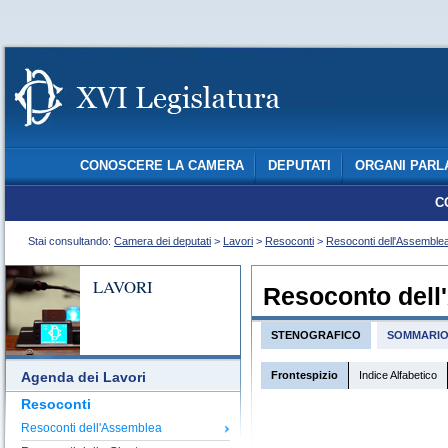
CONOSCERE LA CAMERA
DEPUTATI
ORGANI PARL
C
Stai consultando:
Camera dei deputati
>
Lavori
>
Resoconti
>
Resoconti dell'Assemble
LAVORI
Resoconto dell
STENOGRAFICO
SOMMARI
Frontespizio
Indice Alfabetico
Agenda dei Lavori
Resoconti
Resoconti dell'Assemblea