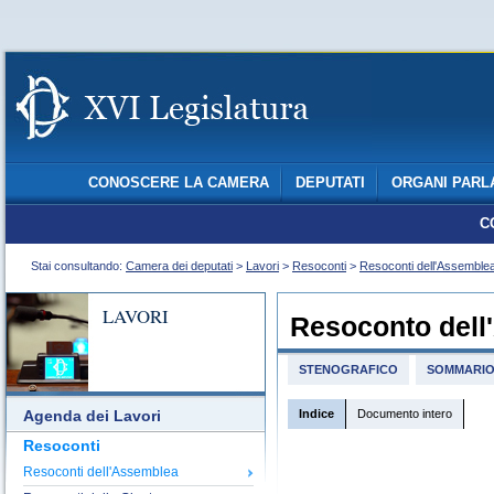
CONOSCERE LA CAMERA
DEPUTATI
ORGANI PARL
C
Stai consultando:
Camera dei deputati
>
Lavori
>
Resoconti
>
Resoconti dell'Assemble
LAVORI
Resoconto dell
STENOGRAFICO
SOMMARI
Indice
Documento intero
Agenda dei Lavori
Resoconti
Resoconti dell'Assemblea