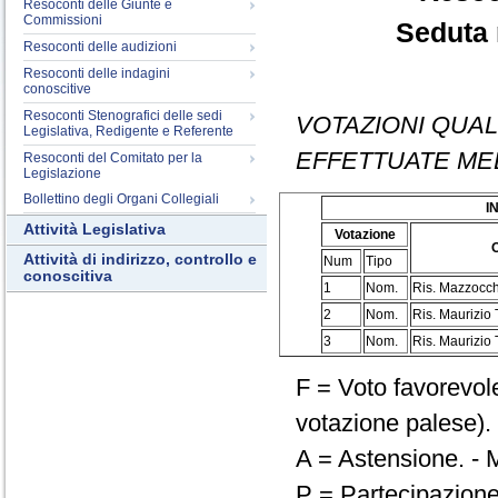
Resoconti delle Giunte e
Commissioni
Seduta 
Resoconti delle audizioni
Resoconti delle indagini
conoscitive
Resoconti Stenografici delle sedi
VOTAZIONI QUAL
Legislativa, Redigente e Referente
EFFETTUATE ME
Resoconti del Comitato per la
Legislazione
Bollettino degli Organi Collegiali
I
Attività Legislativa
Votazione
O
Attività di indirizzo, controllo e
Num
Tipo
conoscitiva
1
Nom.
Ris. Mazzocchi
2
Nom.
Ris. Maurizio 
3
Nom.
Ris. Maurizio 
F = Voto favorevole
votazione palese). 
A = Astensione. - M
P = Partecipazione